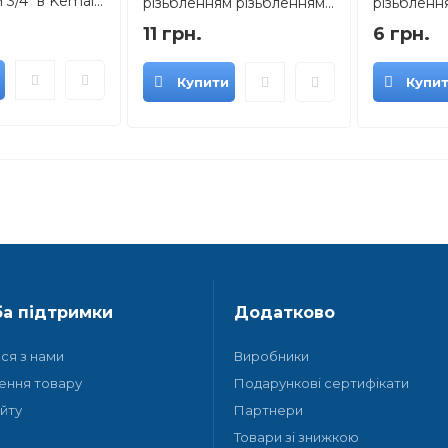
3/4" в Kemal...
різьбленням різьбленням...
різьблення
11 грн.
6 грн.
Купити
Купи
а підтримки
Додатково
ися з нами
Виробники
ення товару
Подарункові сертифікати
йту
Партнери
Товари зі знижкою