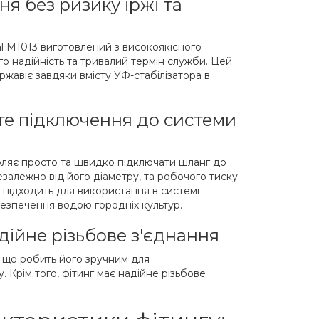
ня без ризику іржі та
l M1013 виготовлений з високоякісного
го надійність та тривалий термін служби. Цей
е ржавіє завдяки вмісту УФ-стабілізатора в
те підключення до системи
я
ляє просто та швидко підключати шланг до
залежно від його діаметру, та робочого тиску
о підходить для використання в системі
безпечення водою городніх культур.
адійне різьбове з'єднання
, що робить його зручним для
 Крім того, фітинг має надійне різьбове