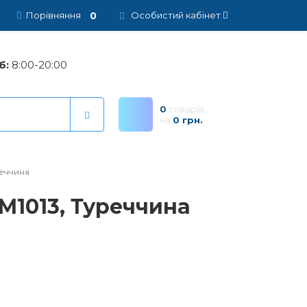
0
Порівняння
Особистий кабінет
б:
8:00-20:00
0
товарів,
на
0 грн.
реччина
 M1013, Туреччина