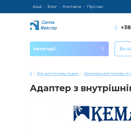
Акції
Блог
Контакти
Про нас
+3
Категорії
Всі к
Все для поливу та дачі
Арматура для поливу та
Адаптер з внутрішнім