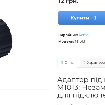
12 грн.
Купити
Виробник:
Kemal
Модель:
M1013
Опис
Характери
Адаптер під
M1013: Неза
для підключ