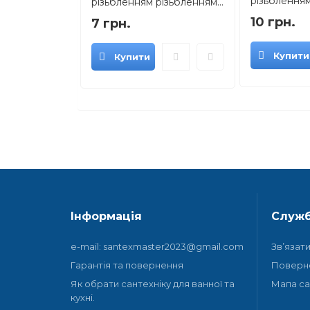
різьбленням 
різьбленням різьбленням...
10 грн.
7 грн.
Купити
Купити
Інформація
Служб
e-mail: santexmaster2023@gmail.com
Зв’язат
Гарантія та повернення
Поверн
Як обрати сантехніку для ванної та
Мапа са
кухні.