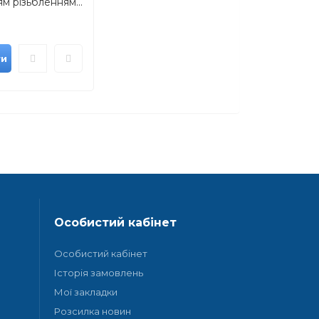
м різьбленням...
ти
Особистий кабінет
Особистий кабінет
Історія замовлень
Мої закладки
Розсилка новин