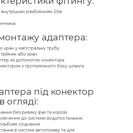
актеристики фітингу:
з внутрішнім різьбленням 3/4в
реччина
 монтажу адаптера:
о кран у магістральну трубу.
трійник або кран.
аптер за допомогою конектора.
нектором з протилежного боку шланга
аптера під конектор
в огляді:
ання без ризику іржі та корозії.
ключення до системи водопостачання.
різьбове з'єднання.
тання в системі автополиву та для