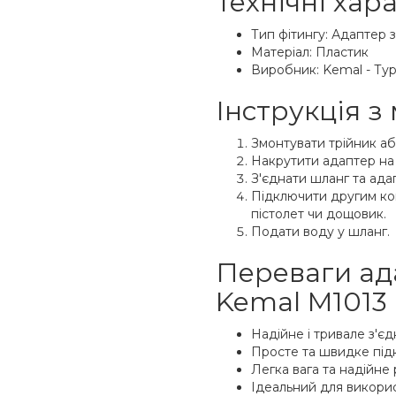
Технічні хар
Тип фітингу: Адаптер 
Матеріал: Пластик
Виробник: Kemal - Ту
Інструкція з
Змонтувати трійник аб
Накрутити адаптер на 
З'єднати шланг та ад
Підключити другим ко
пістолет чи дощовик.
Подати воду у шланг.
Переваги ад
Kemal M1013 
Надійне і тривале з'єдн
Просте та швидке під
Легка вага та надійне 
Ідеальний для викорис