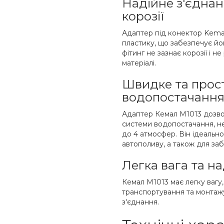
Надійне з'єднан
корозії
Адаптер під конектор Kema
пластику, що забезпечує йо
фітинг не зазнає корозії і н
матеріалі.
Швидке та прос
водопостачанн
Адаптер Кемал М1013 дозво
системи водопостачання, не
до 4 атмосфер. Він ідеальн
автополиву, а також для за
Легка вага та н
Кемал М1013 має легку вагу
транспортування та монтажу.
з'єднання.