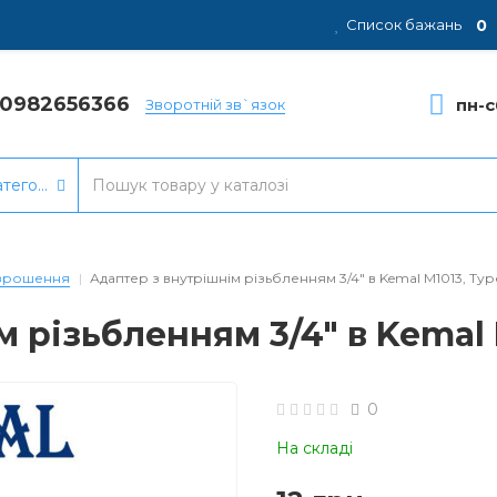
0
Список бажань
80982656366
пн-с
Зворотній зв`язок
атегорії
 зрошення
Адаптер з внутрішнім різьбленням 3/4" в Kemal M1013, Ту
 різьбленням 3/4" в Kemal
0
На складі