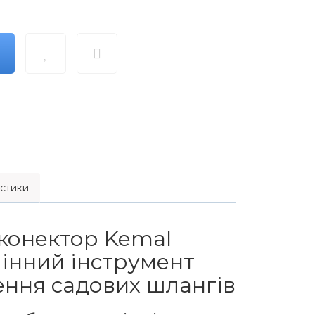
стики
 конектор Kemal
мінний інструмент
ення садових шлангів