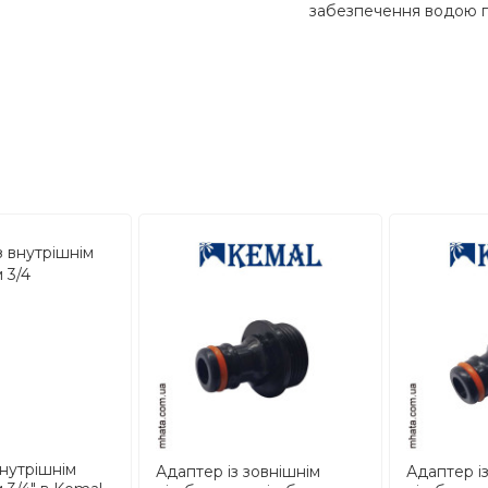
забезпечення водою го
нутрішнім
Адаптер із зовнішнім
Адаптер і