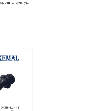
родніх культур.
з зовнішнім