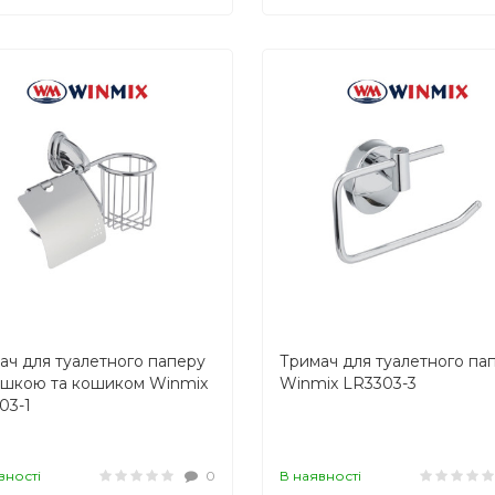
ач для туалетного паперу
Тримач для туалетного па
ишкою та кошиком Winmix
Winmix LR3303-3
03-1
вності
0
В наявності