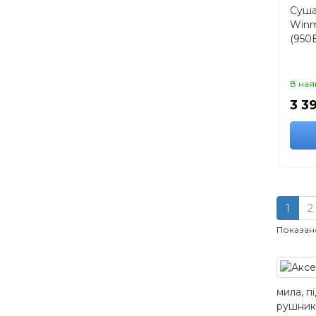
Суша
Winm
(950
В ная
3 3
1
2
Показано 
мила, п
рушникі