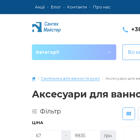
Акції
Блог
Контакти
Про нас
+3
Категорії
Всі к
Сантехніка для ванної та кухні
Аксесуари для в
Аксесуари для ванно
Фільтр
ЦІНА
-
грн.