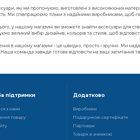
есуари, які ми пропонуємо, виготовлені з високоякісних матеріа
сть. Ми співпрацюємо тільки з надійними виробниками, щоб га
ього, у нашому магазині ви зможете знайти аксесуари для ств
ємо великий вибір дизайнів, кольорів та стилів, щоб відповісти
ння в нашому магазині - це швидко, просто і зручно. Ми надає
. Наша команда завжди готова відповісти на ваші запитання т
а підтримки
Додатково
ися з нами
Виробники
ення товару
Подарункові сертифікати
йту
Партнери
Товари зі знижкою