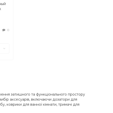
ный
k
0
орення затишного та функціонального простору
вибір аксесуарів, включаючи дозатори для
бу, коврики для ванної кімнати, тримачі для