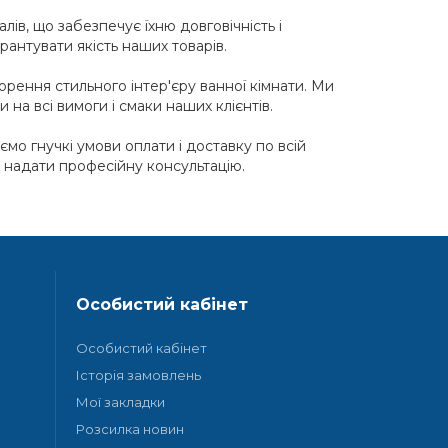
лів, що забезпечує їхню довговічність і
рантувати якість наших товарів.
орення стильного інтер'єру ванної кімнати. Ми
 на всі вимоги і смаки наших клієнтів.
мо гнучкі умови оплати і доставку по всій
а надати професійну консультацію.
Особистий кабінет
Особистий кабінет
Історія замовлень
Мої закладки
Розсилка новин