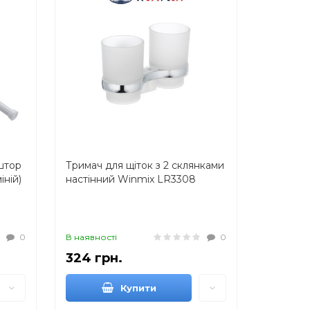
штор
Тримач для щіток з 2 склянками
ній)
настінний Winmix LR3308
0
В наявності
0
324 грн.
Купити