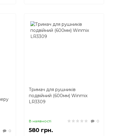
Тримач для рушників
подвійний (600мм) Winmix
перу
LR3309
В наявності
0
580 грн.
0