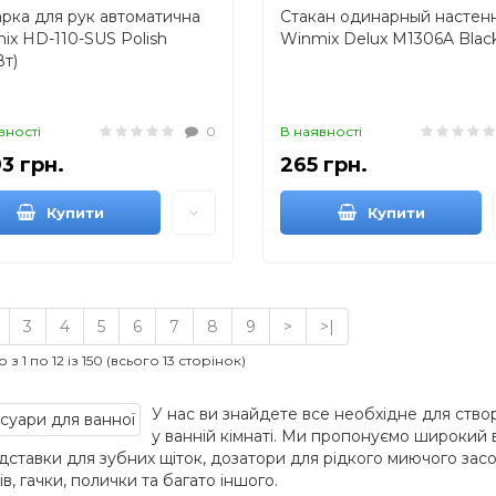
рка для рук автоматична
Стакан одинарный настен
ix HD-110-SUS Polish
Winmix Delux M1306A Blac
Вт)
вності
0
В наявності
93 грн.
265 грн.
Купити
Купити
3
4
5
6
7
8
9
>
>|
з 1 по 12 із 150 (всього 13 сторінок)
У нас ви знайдете все необхідне для ств
у ванній кімнаті. Ми пропонуємо широкий 
ідставки для зубних щіток, дозатори для рідкого миючого засо
в, гачки, полички та багато іншого.