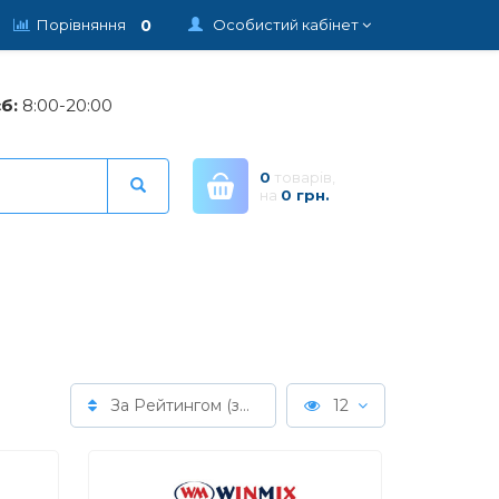
0
Порівняння
Особистий кабінет
б:
8:00-20:00
0
товарів,
на
0 грн.
За Рейтингом (зменшення)
12