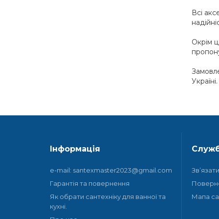
Всі акс
надійні
Окрім ц
пропону
Замовле
Україні
Інформація
Служб
e-mail: santexmaster2023@gmail.com
Зв’язат
Гарантія та повернення
Поверн
Як обрати сантехніку для ванної та
Мапа са
кухні.