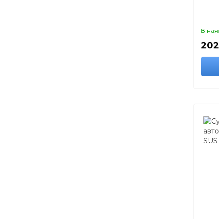
В ная
202