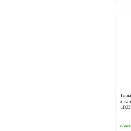
Трим
з кр
LR33
В ная