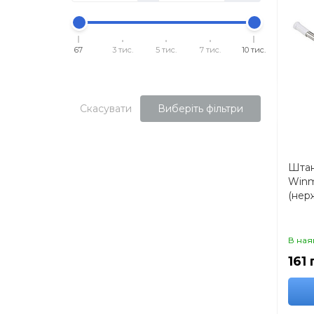
67
3 тис.
5 тис.
7 тис.
10 тис.
Скасувати
Виберіть фільтри
Штан
Winm
(нер
В ная
161 