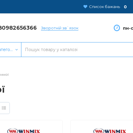
0
Список бажань
80982656366
пн-с
Зворотній зв`язок
атегорії
анної
ї