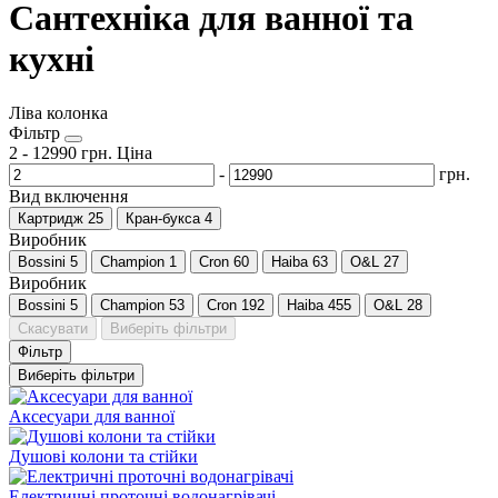
Сантехніка для ванної та
кухні
Ліва колонка
Фільтр
2
-
12990
грн.
Ціна
-
грн.
Вид включення
Картридж
25
Кран-букса
4
Виробник
Bossini
5
Champion
1
Cron
60
Haiba
63
O&L
27
Виробник
Bossini
5
Champion
53
Cron
192
Haiba
455
O&L
28
Скасувати
Виберіть фільтри
Фільтр
Виберіть фільтри
Аксесуари для ванної
Душові колони та стійки
Електричні проточні водонагрівачі