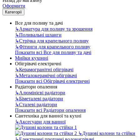
Назад до магазину
Оформити
Категорії
Все для поливу та дачі
↳
Арматура для поливу та зрошення
↳
Поливальні шланги
↳
Стрічка для крапельного поливу
↳
Фітинги для крапельного поливу
Показати всі Все для поливу та дачі
Мийки кухонні
Обігрівачі електричні
↳
Керамогранітні обігрівачі
↳
Металокерамічні обігрівачі
Показати всі Обігрівачі електричні
Радіатори опалення
↳
Алюмінієві радіатори
↳
Біметалеві радіатори
↳
Сталеві радіатори
Показати всі Радіатори опалення
Сантехніка для ванної та кухні
↳
Аксесуари для ванної
↳
Душові колони та стійки
↳
Електричні проточні водонагрівачі