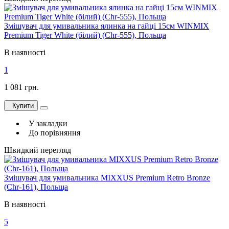
Змішувач для умивальника ялинка на гайці 15см WINMIX
Premium Tiger White (білий) (Chr-555), Польща
В наявності
1
1 081 грн.
Купити
У закладки
До порівняння
Швидкий перегляд
Змішувач для умивальника MIXXUS Premium Retro Bronze
(Chr-161), Польща
В наявності
5