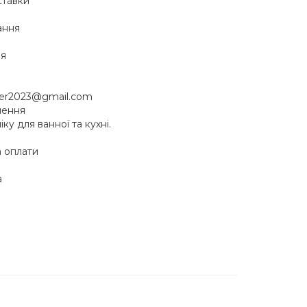
ставки
ання
ня
ster2023@gmail.com
нення
ку для ванної та кухні.
а оплати
а