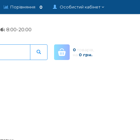
0
Порівняння
Особистий кабінет
б:
8:00-20:00
0
товарів,
на
0 грн.