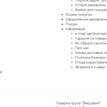
Перелік адрес до
Історія замовлень
Файли для скачув
Кошик покупок
Оформлення замовлен
Пошук
Інформація
e-mail: santexma
Гарантія та повер
Як обрати сантехні
Про нас
Умови доставки т
Політика безпеки
Угода користувач
Зв’язатися з нами
ів
Товарна група "Змішувачі"