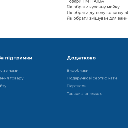
Товари ТМ HAIBA
Як обрати кухонну мийку
Як обрати душову колонку аб
Як обрати змішувач для ванної
а підтримки
Додатково
ися з нами
Виробники
ення товару
Подарункові сертифікати
йту
Партнери
Товари зі знижкою