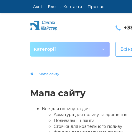
Акції
Блог
Контакти
Про нас
+3
Категорії
Всі к
Мапа сайту
Мапа сайту
Все для поливу та дачі
Арматура для поливу та зрошення
Поливальні шланги
Стрічка для крапельного поливу