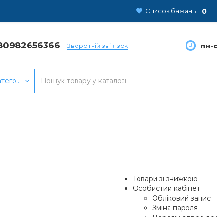
0
Список бажань
80982656366
пн-с
Зворотній зв`язок
атегорії
Товари зі знижкою
Особистий кабінет
Обліковий запис
Зміна пароля