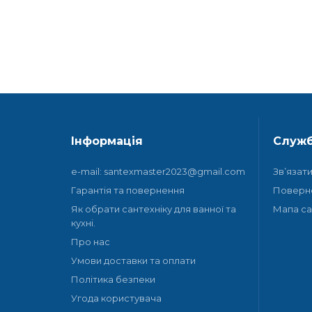
Інформація
Служб
e-mail: santexmaster2023@gmail.com
Зв’язат
Гарантія та повернення
Поверн
Як обрати сантехніку для ванної та
Мапа са
кухні.
Про нас
Умови доставки та оплати
Політика безпеки
Угода користувача