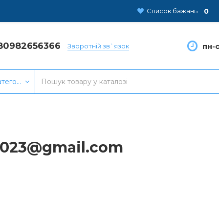
0
Список бажань
80982656366
пн-с
Зворотній зв`язок
атегорії
r2023@gmail.com