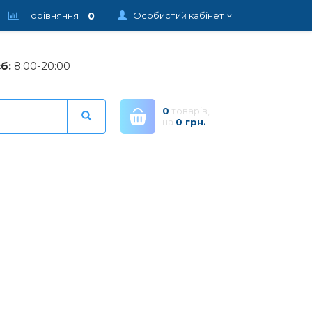
0
Порівняння
Особистий кабінет
б:
8:00-20:00
0
товарів,
на
0 грн.