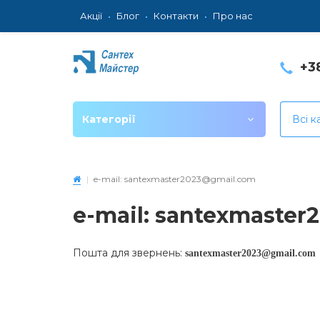
Акції
Блог
Контакти
Про нас
+3
Категорії
Всі к
e-mail: santexmaster2023@gmail.com
e-mail: santexmaste
Пошта для звернень:
santexmaster2023@gmail.com