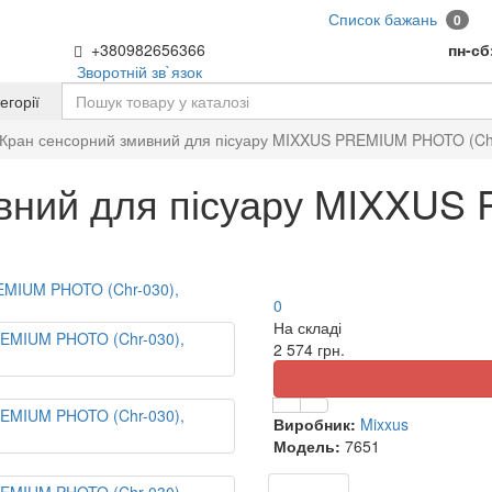
Список бажань
0
+380982656366
пн-сб
Зворотній зв`язок
тегорії
Кран сенсорний змивний для пісуару MIXXUS PREMIUM PHOTO (Ch
ивний для пісуару MIXXU
0
На складі
2 574 грн.
Виробник:
Mixxus
Модель:
7651