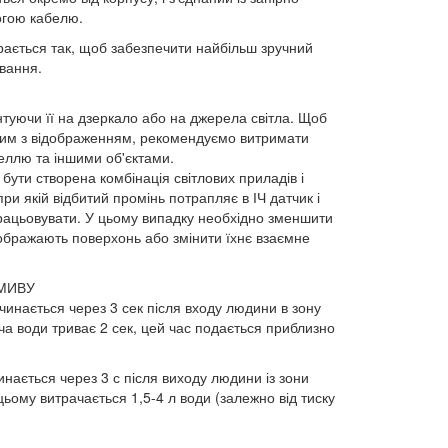
гою кабелю.
рається так, щоб забезпечити найбільш зручний
вання.
туючи її на дзеркало або на джерела світла. Щоб
ним з відображенням, рекомендуємо витримати
неллю та іншими об'єктами.
бути створена комбінація світлових приладів і
ри якій відбитий промінь потрапляє в ІЧ датчик і
ацьовувати. У цьому випадку необхідно зменшити
ідображають поверхонь або змінити їхнє взаємне
МИВУ
инається через 3 сек після входу людини в зону
а води триває 2 сек, цей час подається приблизно
инається через 3 с після виходу людини із зони
ьому витрачається 1,5-4 л води (залежно від тиску