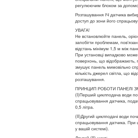
регулюючим блоком за допомо
Розташування ІЧ датчика виби
доступ до зони його спрацьову
УВАГА!
Не встановлюйте панель, орієн
запобігти проблемам, пов'яза
відстань мінімум 1,5 м між па
При установці випадково може 
поверхонь, що відображають, п
змушує панель мимовільно спр
кількість джерел світла, що в
розташування.
ПРИНЦИП РОБОТИ ПАНЕЛІ З
(I)Перший циклподача води поч
спрацьовування датчика, подач
0,5 літра.
(II)Другий циклподачі води поч
спрацьовування датчика. При ц
у вашій системі).
Другий (II) цикл: