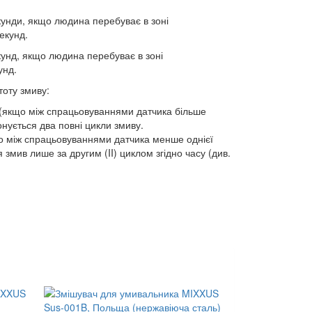
екунди, якщо людина перебуває в зоні
екунд.
екунд, якщо людина перебуває в зоні
унд.
тоту змиву:
(якщо між спрацьовуваннями датчика більше
конується два повні цикли змиву.
о між спрацьовуваннями датчика менше однієї
я змив лише за другим (II) циклом згідно часу (див.