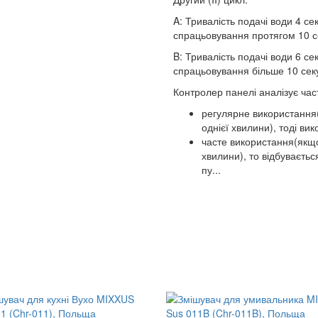
A: Тривалість подачі води 4 с
спрацьовування протягом 10 с
B: Тривалість подачі води 6 с
спрацьовування більше 10 сек
Контролер панелі аналізує час
регулярне використання
однієї хвилини), тоді ви
часте використання(якщ
хвилини), то відбуваєтьс
пу...