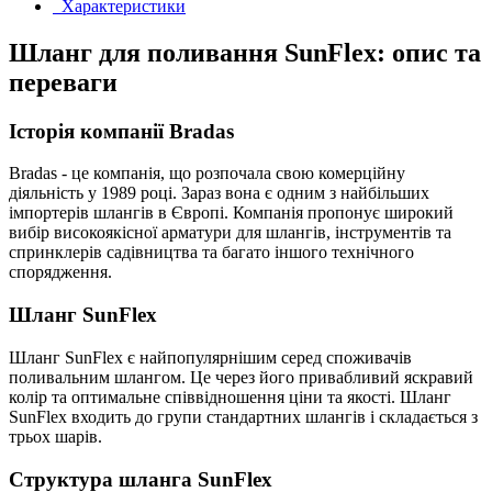
Характеристики
Шланг для поливання SunFlex: опис та
переваги
Історія компанії Bradas
Bradas - це компанія, що розпочала свою комерційну
діяльність у 1989 році. Зараз вона є одним з найбільших
імпортерів шлангів в Європі. Компанія пропонує широкий
вибір високоякісної арматури для шлангів, інструментів та
спринклерів садівництва та багато іншого технічного
спорядження.
Шланг SunFlex
Шланг SunFlex є найпопулярнішим серед споживачів
поливальним шлангом. Це через його привабливий яскравий
колір та оптимальне співвідношення ціни та якості. Шланг
SunFlex входить до групи стандартних шлангів і складається з
трьох шарів.
Структура шланга SunFlex