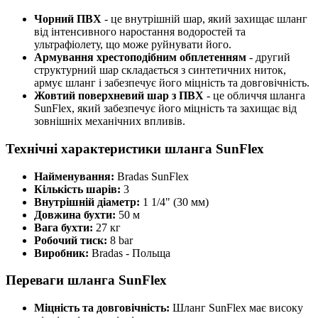
Чорний ПВХ
- це внутрішній шар, який захищає шланг
від інтенсивного наростання водоростей та
ультрафіолету, що може руйнувати його.
Армування хрестоподібним обплетенням
- другий
структурний шар складається з синтетичних ниток,
армує шланг і забезпечує його міцність та довговічність.
Жовтий поверхневий шар з ПВХ
- це обличчя шланга
SunFlex, який забезпечує його міцність та захищає від
зовнішніх механічних впливів.
Технічні характеристики шланга SunFlex
Найменування:
Bradas SunFlex
Кількість шарів:
3
Внутрішній діаметр:
1 1/4" (30 мм)
Довжина бухти:
50 м
Вага бухти:
27 кг
Робочий тиск:
8 bar
Виробник:
Bradas - Польща
Переваги шланга SunFlex
Міцність та довговічність:
Шланг SunFlex має високу