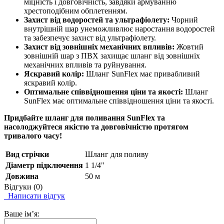
міцність і довговічність, завдяки армуванню
хрестоподібним обплетенням.
Захист від водоростей та ультрафіолету:
Чорний
внутрішній шар унеможливлює наростання водоростей
та забезпечує захист від ультрафіолету.
Захист від зовнішніх механічних впливів:
Жовтий
зовнішній шар з ПВХ захищає шланг від зовнішніх
механічних впливів та руйнування.
Яскравий колір:
Шланг SunFlex має привабливий
яскравий колір.
Оптимальне співвідношення ціни та якості:
Шланг
SunFlex має оптимальне співвідношення ціни та якості.
Придбайте шланг для поливання SunFlex та
насолоджуйтеся якістю та довговічністю протягом
тривалого часу!
Вид стрічки
Шланг для поливу
Діаметр підключення
1 1/4"
Довжина
50 м
Відгуки (0)
Написати відгук
Ваше ім’я: