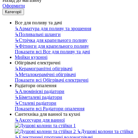
Назад до магазину
Оформити
Категорії
Все для поливу та дачі
↳
Арматура для поливу та зрошення
↳
Поливальні шланги
↳
Стрічка для крапельного поливу
↳
Фітинги для крапельного поливу
Показати всі Все для поливу та дачі
Мийки кухонні
Обігрівачі електричні
↳
Керамогранітні обігрівачі
↳
Металокерамічні обігрівачі
Показати всі Обігрівачі електричні
Радіатори опалення
↳
Алюмінієві радіатори
↳
Біметалеві радіатори
↳
Сталеві радіатори
Показати всі Радіатори опалення
Сантехніка для ванної та кухні
↳
Аксесуари для ванної
↳
Душові колони та стійки
↳
Електричні проточні водонагрівачі