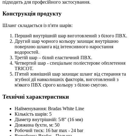
підходить для професійного застосування.
Конструкція продукту
Шланг складається із п'яти шарів:
Перший внутрішній шар виготовлений з білого ПВХ.
Другий шар чорного кольору захищає внутрішню
поверхню шланга від інтенсивного наростання
водоростей.
Третій шар – білий еластичний ПВХ.
Четвертий шар - спеціальне поліестерове обплетення
TRICOT.
П'ятий зовнішній шар захищає шланг від стирання та
згубної дії навколишніх факторів, виготовлений з
м'якого ПВХ сірого кольору з білою смугою.
Технічні характеристики
Найменування: Bradas White Line
Кількість шарів: 5
Діаметр внутрішній: 5/8" (16 мм)
Довжина бухти, м: 50
Робочий тиск: 16 bar max - 24 bar
Виробник: Bradas - Польща