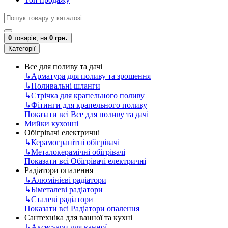
0
товарів,
на
0 грн.
Категорії
Все для поливу та дачі
↳
Арматура для поливу та зрошення
↳
Поливальні шланги
↳
Стрічка для крапельного поливу
↳
Фітинги для крапельного поливу
Показати всі Все для поливу та дачі
Мийки кухонні
Обігрівачі електричні
↳
Керамогранітні обігрівачі
↳
Металокерамічні обігрівачі
Показати всі Обігрівачі електричні
Радіатори опалення
↳
Алюмінієві радіатори
↳
Біметалеві радіатори
↳
Сталеві радіатори
Показати всі Радіатори опалення
Сантехніка для ванної та кухні
↳
Аксесуари для ванної