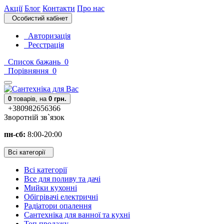
Акції
Блог
Контакти
Про нас
Особистий кабінет
Авторизація
Реєстрація
Список бажань
0
Порівняння
0
0
товарів,
на
0 грн.
+380982656366
Зворотній зв`язок
пн-сб:
8:00-20:00
Всі категорії
Всі категорії
Все для поливу та дачі
Мийки кухонні
Обігрівачі електричні
Радіатори опалення
Сантехніка для ванної та кухні
Топ продажу