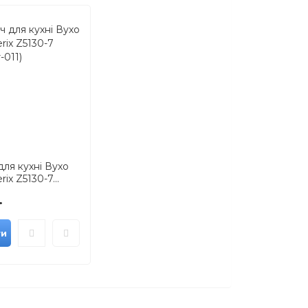
для кухні Вухо
rix Z5130-7...
.
ти