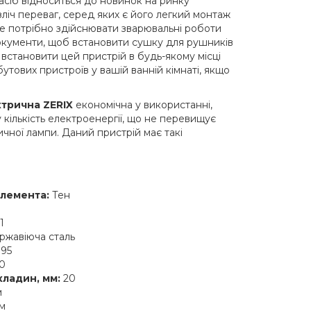
засіб відноситься до новинок на ринку
зліч переваг, серед яких є його легкий монтаж
 не потрібно здійснювати зварювальні роботи
окументи, щоб встановити сушку для рушників
 встановити цей пристрій в будь-якому місці
утових пристроїв у вашій ванній кімнаті, якщо
трична ZERIX
економічна у використанні,
 кількість електроенергії, що не перевищує
чної лампи. Даний пристрій має такі
елемента:
Тен
1
жавіюча сталь
95
0
кладин, мм:
20
м
м