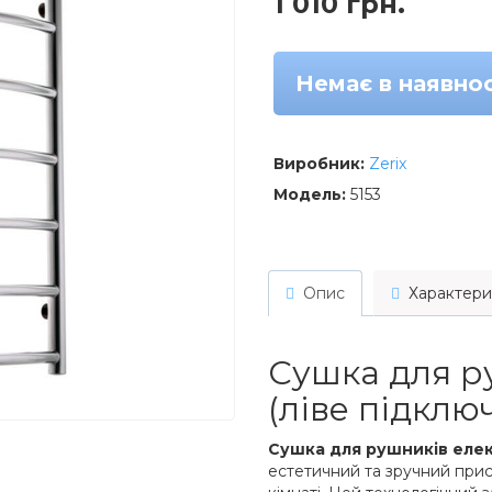
1 010 грн.
Немає в наявнос
Виробник:
Zerix
Модель:
5153
Опис
Характери
Сушка для р
(ліве підклю
Сушка для рушників еле
естетичний та зручний прис