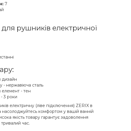
н:
7
ай
 для рушників електричної
истанні
ару:
й дизайн
у - нержавіюча сталь
 елемент - тен
- 3 роки
ків електричну (ліве підключення) ZERIX в
а насолоджуйтесь комфортом у вашій ванній
Висока якість товару гарантує задоволення
 тривалий час.