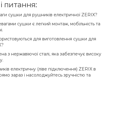
і питання:
ваги сушки для рушників електричної ZERIX?
агами сушки є легкий монтаж, мобільність та
і.
користовуються для виготовлення сушки для
X?
а з нержавіючої сталі, яка забезпечує високу
у.
ків електричну (ліве підключення) ZERIX в
рямо зараз і насолоджуйтесь зручністю та