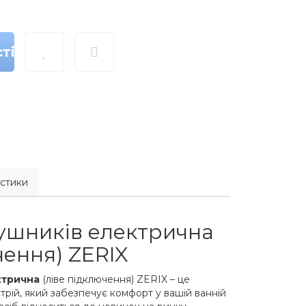
ті
стики
ушників електрична
чення) ZERIX
ктрична
(ліве підключення) ZERIX – це
трій, який забезпечує комфорт у вашій ванній