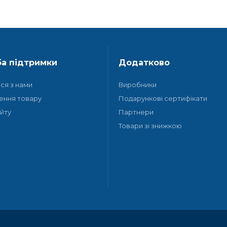
а підтримки
Додатково
ися з нами
Виробники
ення товару
Подарункові сертифікати
йту
Партнери
Товари зі знижкою