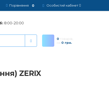
0
Порівняння
Особистий кабінет
б:
8:00-20:00
0
товарів,
на
0 грн.
ння) ZERIX