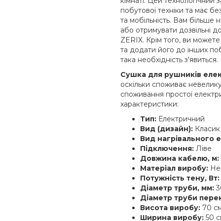
кімнаті. Цей технологічний 
побутової техніки та має бе
та мобільність. Вам більше
або отримувати дозвільні д
ZERIX. Крім того, ви можете
та додати його до інших поб
така необхідність з'явиться.
Сушка для рушників елек
оскільки споживає невелику
споживання простої електри
характеристики:
Тип:
Електричний
Вид (дизайн):
Класик
Вид нагрівального 
Підключення:
Ліве
Довжина кабелю, м:
Матеріал виробу:
Нер
Потужність тену, Вт:
Діаметр труби, мм:
3
Діаметр труби пере
Висота виробу:
70 с
Ширина виробу:
50 с