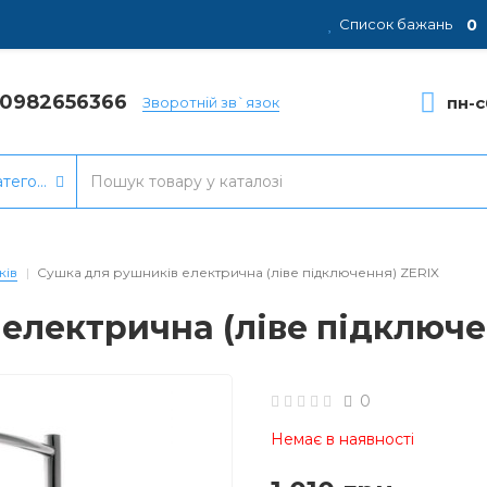
0
Список бажань
80982656366
пн-с
Зворотній зв`язок
атегорії
ків
Сушка для рушників електрична (ліве підключення) ZERIX
електрична (ліве підключе
0
Немає в наявності