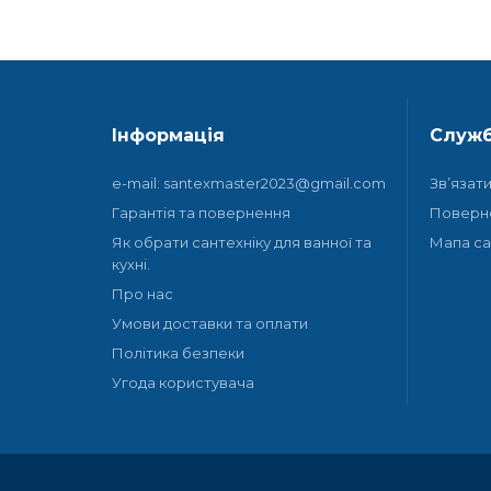
Інформація
Служб
e-mail: santexmaster2023@gmail.com
Зв’язат
Гарантія та повернення
Поверн
Як обрати сантехніку для ванної та
Мапа са
кухні.
Про нас
Умови доставки та оплати
Політика безпеки
Угода користувача