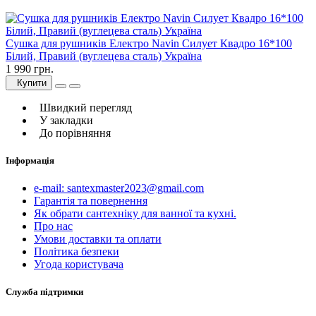
Сушка для рушників Електро Navin Силует Квадро 16*100
Білий, Правий (вуглецева сталь) Україна
1 990 грн.
Купити
Швидкий перегляд
У закладки
До порівняння
Інформація
e-mail: santexmaster2023@gmail.com
Гарантія та повернення
Як обрати сантехніку для ванної та кухні.
Про нас
Умови доставки та оплати
Політика безпеки
Угода користувача
Служба підтримки