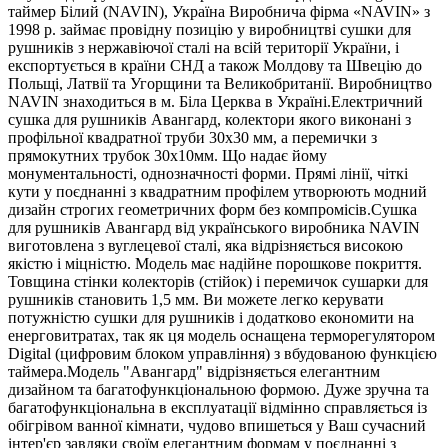
таймер Білий (NAVIN), Україна Виробнича фірма «NAVIN» з
1998 р. займає провідну позицію у виробництві сушки для
рушників з нержавіючої сталі на всій території України, і
експортується в країни СНД а також Молдову та Швецію до
Польщі, Латвії та Угорщини та Великобританії. Виробництво
NAVIN знаходиться в м. Біла Церква в Україні.Електричний
сушка для рушників Авангард, колектори якого виконані з
профільної квадратної труби 30х30 мм, а перемички з
прямокутних трубок 30х10мм. Що надає йому
монументальності, однозначності форми. Прямі лінії, чіткі
кути у поєднанні з квадратним профілем утворюють модний
дизайн строгих геометричних форм без компромісів.Сушка
для рушників Авангард від українського виробника NAVIN
виготовлена з вуглецевої сталі, яка відрізняється високою
якістю і міцністю. Модель має надійне порошкове покриття.
Товщина стінки колекторів (стійок) і перемичок сушарки для
рушників становить 1,5 мм. Ви можете легко керувати
потужністю сушки для рушників і додатково економити на
енерговитратах, так як ця модель оснащена терморегулятором
Digital (цифровим блоком управління) з вбудованою функцією
таймера.Модель "Авангард" відрізняється елегантним
дизайном та багатофункціональною формою. Дуже зручна та
багатофункціональна в експлуатації відмінно справляється із
обігрівом ванної кімнати, чудово впишеться у Ваш сучасний
інтер'єр завдяки своїм елегантним формам у поєднанні з