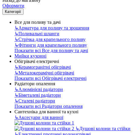
Назад до магазину
Оформити
Категорії
Все для поливу та дачі
↳
Арматура для поливу та зрошення
↳
Поливальні шланги
↳
Стрічка для крапельного поливу
↳
Фітинги для крапельного поливу
Показати всі Все для поливу та дачі
Мийки кухонні
Обігрівачі електричні
↳
Керамогранітні обігрівачі
↳
Металокерамічні обігрівачі
Показати всі Обігрівачі електричні
Радіатори опалення
↳
Алюмінієві радіатори
↳
Біметалеві радіатори
↳
Сталеві радіатори
Показати всі Радіатори опалення
Сантехніка для ванної та кухні
↳
Аксесуари для ванної
↳
Душові колони та стійки
↳
Електричні проточні водонагрівачі