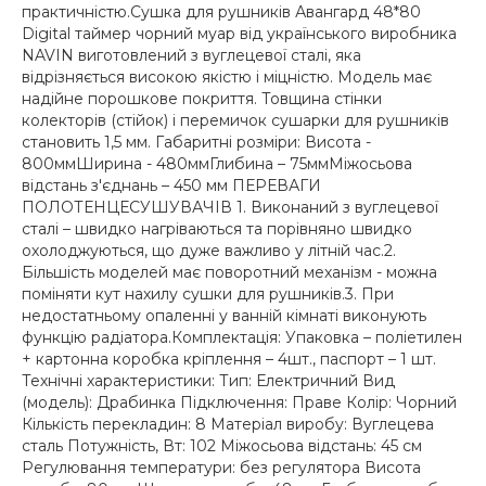
практичністю.Сушка для рушників Авангард 48*80
Digital таймер чорний муар від українського виробника
NAVIN виготовлений з вуглецевої сталі, яка
відрізняється високою якістю і міцністю. Модель має
надійне порошкове покриття. Товщина стінки
колекторів (стійок) і перемичок сушарки для рушників
становить 1,5 мм. Габаритні розміри: Висота -
800ммШирина - 480ммГлибина – 75ммМіжосьова
відстань з'єднань – 450 мм ПЕРЕВАГИ
ПОЛОТЕНЦЕСУШУВАЧІВ 1. Виконаний з вуглецевої
сталі – швидко нагріваються та порівняно швидко
охолоджуються, що дуже важливо у літній час.2.
Більшість моделей має поворотний механізм - можна
поміняти кут нахилу сушки для рушників.3. При
недостатньому опаленні у ванній кімнаті виконують
функцію радіатора.Комплектація: Упаковка – поліетилен
+ картонна коробка кріплення – 4шт., паспорт – 1 шт.
Технічні характеристики: Тип: Електричний Вид
(модель): Драбинка Підключення: Праве Колір: Чорний
Кількість перекладин: 8 Матеріал виробу: Вуглецева
сталь Потужність, Вт: 102 Міжосьова відстань: 45 см
Регулювання температури: без регулятора Висота