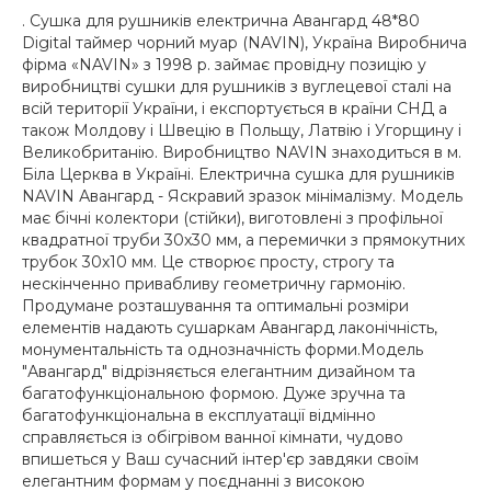
. Сушка для рушників електрична Авангард 48*80
Digital таймер чорний муар (NAVIN), Україна Виробнича
фірма «NAVIN» з 1998 р. займає провідну позицію у
виробництві сушки для рушників з вуглецевої сталі на
всій території України, і експортується в країни СНД а
також Молдову і Швецію в Польщу, Латвію і Угорщину і
Великобританію. Виробництво NAVIN знаходиться в м.
Біла Церква в Україні. Електрична сушка для рушників
NAVIN Авангард - Яскравий зразок мінімалізму. Модель
має бічні колектори (стійки), виготовлені з профільної
квадратної труби 30х30 мм, а перемички з прямокутних
трубок 30х10 мм. Це створює просту, строгу та
нескінченно привабливу геометричну гармонію.
Продумане розташування та оптимальні розміри
елементів надають сушаркам Авангард лаконічність,
монументальність та однозначність форми.Модель
"Авангард" відрізняється елегантним дизайном та
багатофункціональною формою. Дуже зручна та
багатофункціональна в експлуатації відмінно
справляється із обігрівом ванної кімнати, чудово
впишеться у Ваш сучасний інтер'єр завдяки своїм
елегантним формам у поєднанні з високою