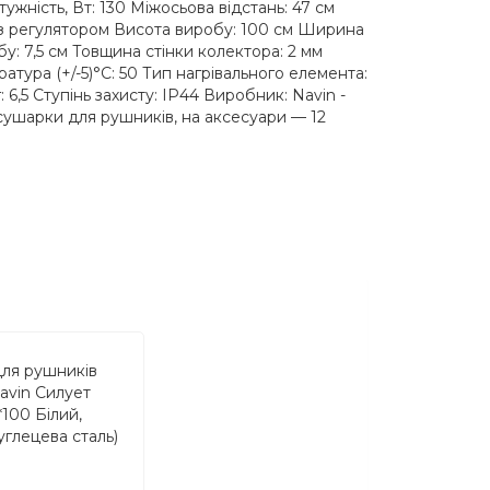
ужність, Вт: 130 Міжосьова відстань: 47 см
з регулятором Висота виробу: 100 см Ширина
у: 7,5 см Товщина стінки колектора: 2 мм
тура (+/-5)°C: 50 Тип нагрівального елемента:
: 6,5 Ступінь захисту: IP44 Виробник: Navin -
а сушарки для рушників, на аксесуари — 12