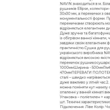
NAVIN знаходиться в м. Біл
рушників Ellipse, колектори
30х30 мм, а перемички з ов
монументальності форми. Пря
перемичками створюють модн
відрізняється елегантним 
Дуже зручна та багатофункц
із обігрівом ванної кімнати
завдяки своїм елегантним 
практичністю.Сушка для рушн
українського виробника NAVI
відрізняється високою якістю
перемичок рушникосушарки с
1000ммШирина - 500ммГлиби
470ммПЕРЕВАГИ ПОЛОТЕНЦ
сталі – швидко нагріваютьс
дуже важливо у літній час.2
можна поміняти кут нахилу 
опаленні у ванній кімнаті в
Упаковка – поліетилен + ка
шт. Технічні характеристик
Підключення: Ліве Колір: Чо