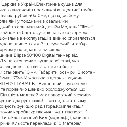
а Церква в Україні.Електрична сушка для
 якого виконані з профільної квадратної труби
альних трубок 40х10мм, що надає йому
мі лінії у поєднанні з овальними
ий та оригінальний дизайн.Модель "Ellipse"
дизайном та багатофункціональною формою.
іональна в експлуатації відмінно справляється
, чудово впишеться у Ваш сучасний інтер'єр
формам у поєднанні з високою
иків Ellipse 50*100 Digital таймер від
N виготовлена з вуглецевої сталі, яка
 і міцністю. Товщина стінки стійок і
тановить 1,5 мм. Габаритні розміри: Висота -
на – 75ммМіжосьова відстань з'єднань –
ЕСУШУВАЧІВ1. Виконаний з вуглецевої
я та порівняно швидко охолоджуються, що
. Більшість моделей має поворотний механізм -
сушки для рушників.3. При недостатньому
иконують функцію радіатора.Комплектація:
ртонна коробкакріплення – 4шт.,паспорт – 1
и: Тип: Електричний Вид (модель): Драбинка
рний Кількість перекладин: 10 Матеріал