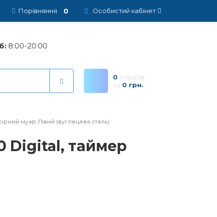
0
Порівняння
Особистий кабінет
б:
8:00-20:00
0
товарів,
на
0 грн.
чорний муар Лівий (вуглецева сталь)
 Digital, таймер