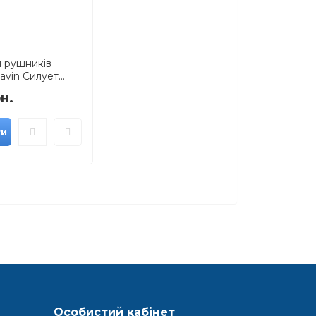
 рушників
vin Силует...
н.
ти
Особистий кабінет