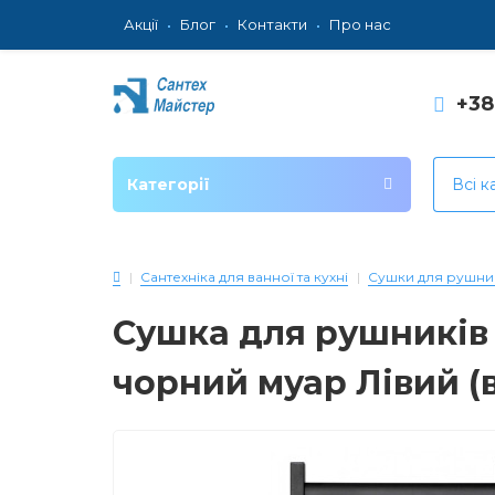
Акції
Блог
Контакти
Про нас
+3
Категорії
Всі к
Сантехніка для ванної та кухні
Сушки для рушни
Сушка для рушників Е
чорний муар Лівий (