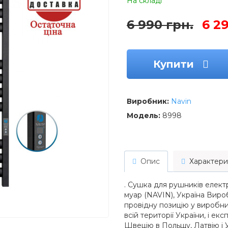
На складі
6 990 грн.
6 2
Купити
Виробник:
Navin
Модель:
8998
Опис
Характери
. Сушка для рушників електр
муар (NAVIN), Україна Виро
провідну позицію у виробниц
всій території України, і е
Швецію в Польщу, Латвію і