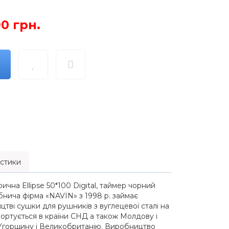
90 грн.
стики
ична Ellipse 50*100 Digital, таймер чорний
бнича фірма «NAVIN» з 1998 р. займає
тві сушки для рушників з вуглецевої сталі на
кспортується в країни СНД а також Молдову і
 Угорщину і Великобританію. Виробництво