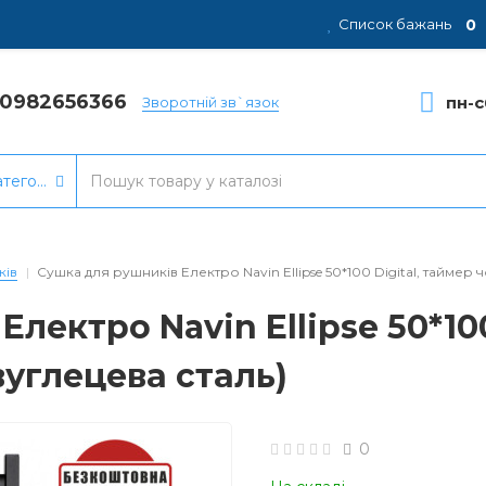
0
Список бажань
80982656366
пн-с
Зворотній зв`язок
атегорії
ків
Сушка для рушників Електро Navin Ellipse 50*100 Digital, таймер 
лектро Navin Ellipse 50*100
вуглецева сталь)
0