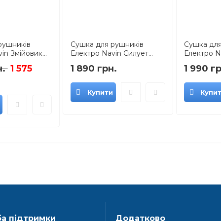
рушників
Сушка для рушників
Сушка для
in Змійовик...
Електро Navin Силует...
Електро Na
н.
1 575
1 890 грн.
1 990 гр
Купити
Купи
а підтримки
Додатково