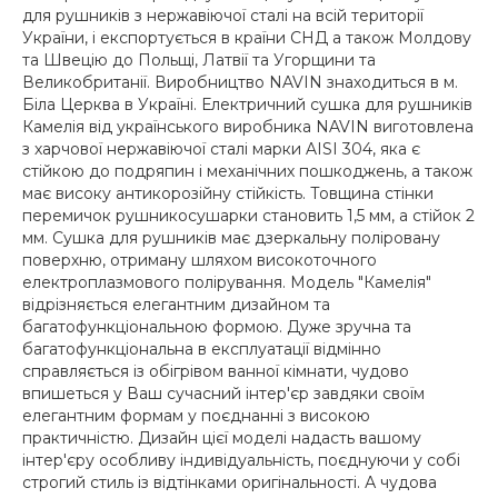
для рушників з нержавіючої сталі на всій території
України, і експортується в країни СНД а також Молдову
та Швецію до Польщі, Латвії та Угорщини та
Великобританії. Виробництво NAVIN знаходиться в м.
Біла Церква в Україні. Електричний сушка для рушників
Камелія від українського виробника NAVIN виготовлена
з харчової нержавіючої сталі марки AISI 304, яка є
стійкою до подряпин і механічних пошкоджень, а також
має високу антикорозійну стійкість. Товщина стінки
перемичок рушникосушарки становить 1,5 мм, а стійок 2
мм. Сушка для рушників має дзеркальну поліровану
поверхню, отриману шляхом високоточного
електроплазмового полірування. Модель "Камелія"
відрізняється елегантним дизайном та
багатофункціональною формою. Дуже зручна та
багатофункціональна в експлуатації відмінно
справляється із обігрівом ванної кімнати, чудово
впишеться у Ваш сучасний інтер'єр завдяки своїм
елегантним формам у поєднанні з високою
практичністю. Дизайн цієї моделі надасть вашому
інтер'єру особливу індивідуальність, поєднуючи у собі
строгий стиль із відтінками оригінальності. А чудова