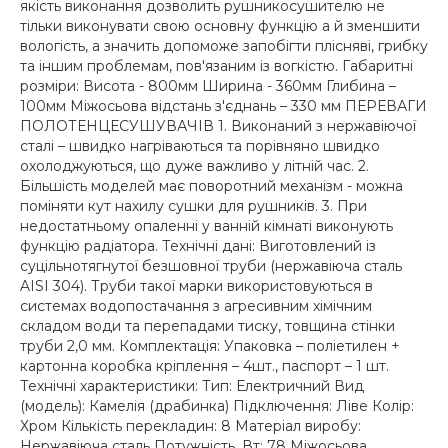
якість виконання дозволить рушникосушителю не
тільки виконувати свою основну функцію а й зменшити
вологість, а значить допоможе запобігти плісняві, грибку
та іншим проблемам, пов'язаним із вогкістю. Габаритні
розміри: Висота - 800мм Ширина - 360мм Глибина –
100мм Міжосьова відстань з'єднань – 330 мм ПЕРЕВАГИ
ПОЛОТЕНЦЕСУШУВАЧІВ 1. Виконаний з нержавіючої
сталі – швидко нагріваються та порівняно швидко
охолоджуються, що дуже важливо у літній час. 2.
Більшість моделей має поворотний механізм - можна
поміняти кут нахилу сушки для рушників. 3. При
недостатньому опаленні у ванній кімнаті виконують
функцію радіатора. Технічні дані: Виготовлений із
суцільнотягнутої безшовної труби (нержавіюча сталь
AISI 304). Труби такої марки використовуються в
системах водопостачання з агресивним хімічним
складом води та перепадами тиску, товщина стінки
труби 2,0 мм. Комплектація: Упаковка – поліетилен +
картонна коробка кріплення – 4шт., паспорт – 1 шт.
Технічні характеристики: Тип: Електричний Вид
(модель): Камелія (драбинка) Підключення: Ліве Колір:
Хром Кількість перекладин: 8 Матеріал виробу:
Нержавіюча сталь Потужність, Вт: 78 Міжосьова