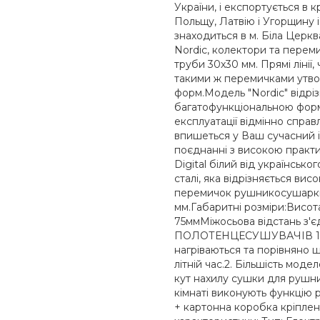
України, і експортується в
Польщу, Латвію і Угорщину
знаходиться в м. Біла Церкв
Nordic, колектори та переми
труби 30х30 мм. Прямі лінії,
такими ж перемичками утво
форм.Модель "Nordic" відрі
багатофункціональною форм
експлуатації відмінно справл
впишеться у Ваш сучасний і
поєднанні з високою практи
Digital білий від українськ
сталі, яка відрізняється вис
перемичок рушникосушарки с
мм.Габаритні розміри:Висо
75ммМіжосьова відстань з'
ПОЛОТЕНЦЕСУШУВАЧІВ 1. Ви
нагріваються та порівняно
літній час.2. Більшість мод
кут нахилу сушки для рушни
кімнаті виконують функцію 
+ картонна коробка кріплення