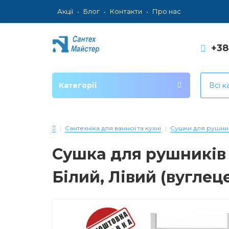
Акції
Блог
Контакти
Про нас
+3
Категорії
Всі к
Сантехніка для ванної та кухні
Сушки для рушни
Сушка для рушників Е
Білий, Лівий (вуглец