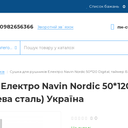
0
Список бажань
80982656366
пн-с
Зворотній зв`язок
атегорії
ків
Сушка для рушників Електро Navin Nordic 50*120 Digital, таймер Б
лектро Navin Nordic 50*120
ева сталь) Україна
0