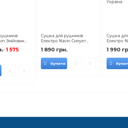
рушників
Сушка для рушників
Сушка для
in Змійовик...
Електро Navin Силует...
Електро Na
н.
1 575
1 890 грн.
1 990 гр
Купити
Купи