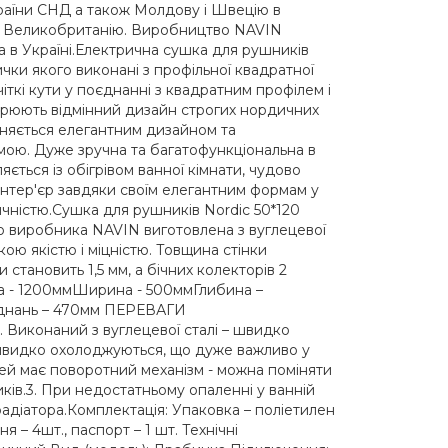
 країни СНД а також Молдову і Швецію в
 і Великобританію. Виробництво NAVIN
а в Україні.Електрична сушка для рушників
чки якого виконані з профільної квадратної
 чіткі кути у поєднанні з квадратним профілем і
рюють відмінний дизайн строгих нордичних
зняється елегантним дизайном та
ою. Дуже зручна та багатофункціональна в
яється із обігрівом ванної кімнати, чудово
нтер'єр завдяки своїм елегантним формам у
чністю.Сушка для рушників Nordic 50*120
ого виробника NAVIN виготовлена з вуглецевої
окою якістю і міцністю. Товщина стінки
тановить 1,5 мм, а бічних колекторів 2
та - 1200ммШирина - 500ммГлибина –
єднань – 470мм ПЕРЕВАГИ
конаний з вуглецевої сталі – швидко
 швидко охолоджуються, що дуже важливо у
елей має поворотний механізм - можна поміняти
ків.3. При недостатньому опаленні у ванній
радіатора.Комплектація: Упаковка – поліетилен
 – 4шт., паспорт – 1 шт. Технічні