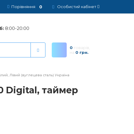
0
Порівняння
Особистий кабінет
б:
8:00-20:00
0
товарів,
на
0 грн.
ілий, Лівий (вуглецева сталь) Україна
 Digital, таймер