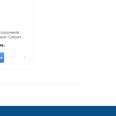
 рушників
vin Силует...
н.
ти