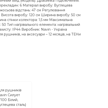
ричний Вид (модель): Драбинка Підключення:
 перекладин: 6 Матеріал виробу: Вуглецева
іжосьова відстань: 47 см Регулювання
 Висота виробу: 120 см Ширина виробу: 50 см
ина стінки колектора: 1,5 мм Максимальна
: 50 Тип нагрівального елемента: нагрівальний
 захисту: IP44 Виробник: Navin - Україна
ля рушників, на аксесуари – 12 місяців, на ТЕНи