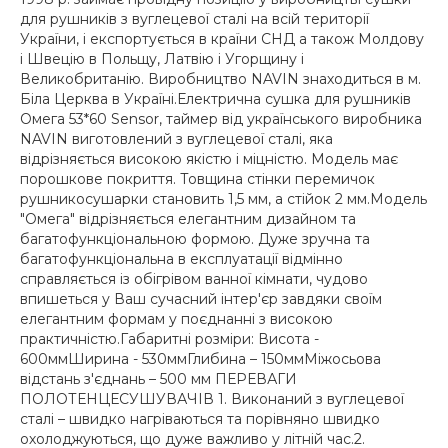
для рушників з вуглецевої сталі на всій території
України, і експортується в країни СНД а також Молдову
і Швецію в Польщу, Латвію і Угорщину і
Великобританію. Виробництво NAVIN знаходиться в м.
Біла Церква в Україні.Електрична сушка для рушників
Омега 53*60 Sensor, таймер від українського виробника
NAVIN виготовлений з вуглецевої сталі, яка
відрізняється високою якістю і міцністю. Модель має
порошкове покриття. Товщина стінки перемичок
рушникосушарки становить 1,5 мм, а стійок 2 мм.Модель
"Омега" відрізняється елегантним дизайном та
багатофункціональною формою. Дуже зручна та
багатофункціональна в експлуатації відмінно
справляється із обігрівом ванної кімнати, чудово
впишеться у Ваш сучасний інтер'єр завдяки своїм
елегантним формам у поєднанні з високою
практичністю.Габаритні розміри: Висота -
600ммШирина - 530ммГлибина – 150ммМіжосьова
відстань з'єднань – 500 мм ПЕРЕВАГИ
ПОЛОТЕНЦЕСУШУВАЧІВ 1. Виконаний з вуглецевої
сталі – швидко нагріваються та порівняно швидко
охолоджуються, що дуже важливо у літній час.2.