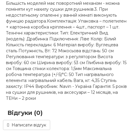
Більшість моделей має поворотний механізм - можна
поміняти кут нахилу сушки для рушників.3. При
недостатньому опаленні у ванній кімнаті виконують
функцію радіатора.Комплектація: Упаковка – поліетилен
+ картонна коробка кріплення – 4шт., паспорт – 1 шт.
Технічні характеристики: Тип: Електричний Вид
(модель): Драбинка Підключення: Ліве Колір: Білий
Кількість перекладин: 6 Матеріал виробу: Вуглецева
сталь Потужність, Вт: 72 Міжосьова відстань: 50 см
Регулювання температури: з регулятором Висота
виробу: 60 см Ширина виробу: 53 см Глибина виробу: 15
см Товщина стінки колектора: 1,5мм Максимальна
робоча температура (+/-5)°C: 50 Тип нагрівального
елемента: нагрівальний кабель Вага, кг: 4,35 Ступінь
захисту: IP44 Виробник: Navin - Україна Гарантія: 5 років
на сушки для рушників, на аксесуари – 12 місяців, на
ТЕНи – 2 роки
Відгуки (0)
Написати відгук