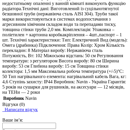
недостатньому опаленні у ванній кімнаті виконують функцію
радіатора.Технічні дані: Виготовлений із суцільнотягнутої
безшовної труби (нержавіюча сталь AISI 304). Труби такої
марки використовуються в системах водопостачання з
агресивним хімічним складом води та перепадами тиску,
товщина стінки труби 2,0 мм. Комплектація: Упаковка –
поліетилен + картонна коробкакріплення – 4шт.,паспорт – 1
шт. Технічні характеристики: Тип: Електричний Вид (модель):
Омега (драбинка) Підключення: Права Колір: Хром Кількість
перекладин: 8 Матеріал виробу: Нержавіюча сталь
Потужність, Вт: 102 Міжосьова відстань: 50 см Регулювання
температури: з регулятором Висота виробу: 80 см Ширина
виробу: 53 см Глибина виробу: 15 см Товщина стінки
колектора: 1,5 мм Максимальна робоча температура (+/-5)°C:
50 Тип нагрівального елемента: нагрівальний кабель Вага, кг:
4,6 Ступінь захисту: IP44 Виробник: Navin - Україна Гарантія:
5 років на сушарки для рушників, на аксесуари — 12 місяців,
на ТЕНи — 2 роки
Виробник
Navin
Відгуки (0)
Написати відгук
Ваше ім’я: