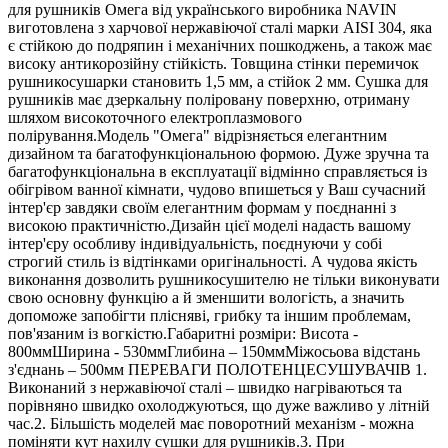
для рушників Омега від українського виробника NAVIN
виготовлена з харчової нержавіючої сталі марки AISI 304, яка
є стійкою до подряпин і механічних пошкоджень, а також має
високу антикорозійну стійкість. Товщина стінки перемичок
рушникосушарки становить 1,5 мм, а стійок 2 мм. Сушка для
рушників має дзеркальну поліровану поверхню, отриману
шляхом високоточного електроплазмового
полірування.Модель "Омега" відрізняється елегантним
дизайном та багатофункціональною формою. Дуже зручна та
багатофункціональна в експлуатації відмінно справляється із
обігрівом ванної кімнати, чудово впишеться у Ваш сучасний
інтер'єр завдяки своїм елегантним формам у поєднанні з
високою практичністю.Дизайн цієї моделі надасть вашому
інтер'єру особливу індивідуальність, поєднуючи у собі
строгий стиль із відтінками оригінальності. А чудова якість
виконання дозволить рушникосушителю не тільки виконувати
свою основну функцію а й зменшити вологість, а значить
допоможе запобігти плісняві, грибку та іншим проблемам,
пов'язаним із вогкістю.Габаритні розміри: Висота -
800ммШирина - 530ммГлибина – 150ммМіжосьова відстань
з'єднань – 500мм ПЕРЕВАГИ ПОЛОТЕНЦЕСУШУВАЧІВ 1.
Виконаний з нержавіючої сталі – швидко нагріваються та
порівняно швидко охолоджуються, що дуже важливо у літній
час.2. Більшість моделей має поворотний механізм - можна
поміняти кут нахилу сушки для рушників.3. При