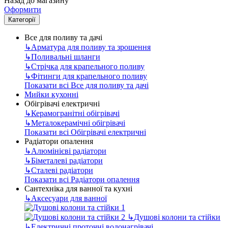
Назад до магазину
Оформити
Категорії
Все для поливу та дачі
↳
Арматура для поливу та зрошення
↳
Поливальні шланги
↳
Стрічка для крапельного поливу
↳
Фітинги для крапельного поливу
Показати всі Все для поливу та дачі
Мийки кухонні
Обігрівачі електричні
↳
Керамогранітні обігрівачі
↳
Металокерамічні обігрівачі
Показати всі Обігрівачі електричні
Радіатори опалення
↳
Алюмінієві радіатори
↳
Біметалеві радіатори
↳
Сталеві радіатори
Показати всі Радіатори опалення
Сантехніка для ванної та кухні
↳
Аксесуари для ванної
↳
Душові колони та стійки
↳
Електричні проточні водонагрівачі