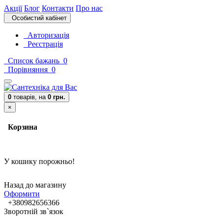
Акції
Блог
Контакти
Про нас
Особистий кабінет
Авторизація
Реєстрація
Список бажань
0
Порівняння
0
0
товарів,
на
0 грн.
×
Корзина
У кошику порожньо!
Назад до магазину
Оформити
+380982656366
Зворотній зв`язок