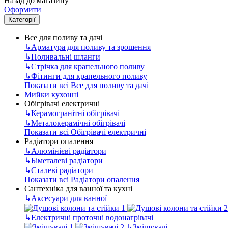
Назад до магазину
Оформити
Категорії
Все для поливу та дачі
↳
Арматура для поливу та зрошення
↳
Поливальні шланги
↳
Стрічка для крапельного поливу
↳
Фітинги для крапельного поливу
Показати всі Все для поливу та дачі
Мийки кухонні
Обігрівачі електричні
↳
Керамогранітні обігрівачі
↳
Металокерамічні обігрівачі
Показати всі Обігрівачі електричні
Радіатори опалення
↳
Алюмінієві радіатори
↳
Біметалеві радіатори
↳
Сталеві радіатори
Показати всі Радіатори опалення
Сантехніка для ванної та кухні
↳
Аксесуари для ванної
↳
Електричні проточні водонагрівачі
↳
Змішувачі