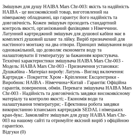
Змішувач для душу HAIBA Mars Chr-003: якість та надійність
HAIBA - це високоякісний товар, виготовлений на
німецькому обладнанні, що гарантує його надійність та
довговічність. Кожен змішувач проходить стандартний
контроль якості, організований фахівцями з Німеччини.
Латунний картриджний змішувач для душової кабіни має в
комплекті душовий шланг та лійку. Виріб призначений для
настінного монтажу на два отвори. Принцип змішування води
одноважільний, що дозволяє економити воду та
налаштовувати її температуру за бажанням користувача.
Технічні характеристики змішувача HAIBA Mars Chr-003 -
Модель: HAIBA Mars Chr-003 - Призначення установки:
Душкабіна - Матеріал виробу: Латунь - Вигляд включення:
Картридж - Покриття: Хром - Кріплення: Ексцентрики -
Виробник: HAIBA - Німеччина+Китай - Гарантія: Офіційна
гарантія, повернення, обмін. Переваги змішувача HAIBA Mars
Chr-003 - Надійність та довговічність завдяки високоякісному
матеріалу та контролю якості; - Економія води та
налаштування температури; - Ефективна робота завдяки
використанню іспанських картриджів SEDAL і німецьких
кран-букс. Замовляйте змішувач для душу HAIBA Mars Chr-
003 на нашому сайті та отримуйте якісний виріб з офіційною
гарантією.
Відгуки (0)