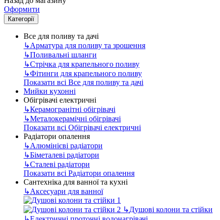
Назад до магазину
Оформити
Категорії
Все для поливу та дачі
↳
Арматура для поливу та зрошення
↳
Поливальні шланги
↳
Стрічка для крапельного поливу
↳
Фітинги для крапельного поливу
Показати всі Все для поливу та дачі
Мийки кухонні
Обігрівачі електричні
↳
Керамогранітні обігрівачі
↳
Металокерамічні обігрівачі
Показати всі Обігрівачі електричні
Радіатори опалення
↳
Алюмінієві радіатори
↳
Біметалеві радіатори
↳
Сталеві радіатори
Показати всі Радіатори опалення
Сантехніка для ванної та кухні
↳
Аксесуари для ванної
↳
Душові колони та стійки
↳
Електричні проточні водонагрівачі