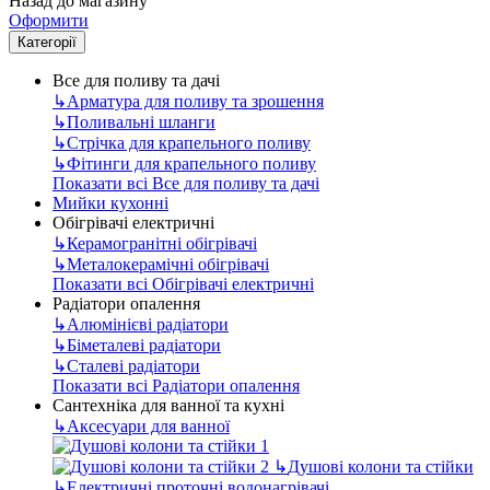
Назад до магазину
Оформити
Категорії
Все для поливу та дачі
↳
Арматура для поливу та зрошення
↳
Поливальні шланги
↳
Стрічка для крапельного поливу
↳
Фітинги для крапельного поливу
Показати всі Все для поливу та дачі
Мийки кухонні
Обігрівачі електричні
↳
Керамогранітні обігрівачі
↳
Металокерамічні обігрівачі
Показати всі Обігрівачі електричні
Радіатори опалення
↳
Алюмінієві радіатори
↳
Біметалеві радіатори
↳
Сталеві радіатори
Показати всі Радіатори опалення
Сантехніка для ванної та кухні
↳
Аксесуари для ванної
↳
Душові колони та стійки
↳
Електричні проточні водонагрівачі