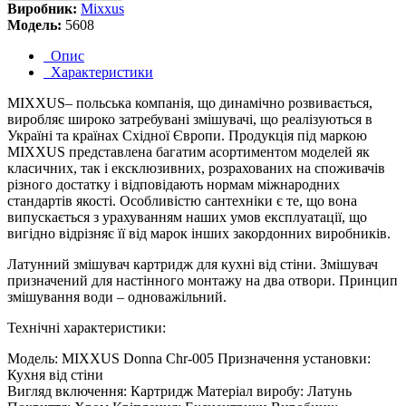
Виробник:
Mixxus
Модель:
5608
Опис
Характеристики
MIXXUS– польська компанія, що динамічно розвивається,
виробляє широко затребувані змішувачі, що реалізуються в
Україні та країнах Східної Європи. Продукція під маркою
MIXXUS представлена багатим асортиментом моделей як
класичних, так і ексклюзивних, розрахованих на споживачів
різного достатку і відповідають нормам міжнародних
стандартів якості. Особливістю сантехніки є те, що вона
випускається з урахуванням наших умов експлуатації, що
вигідно відрізняє її від марок інших закордонних виробників.
Латунний змішувач картридж для кухні від стіни. Змішувач
призначений для настінного монтажу на два отвори. Принцип
змішування води – одноважільний.
Технічні характеристики:
Модель: MIXXUS Donna Chr-005 Призначення установки:
Кухня від стіни
Вигляд включення: Картридж Матеріал виробу: Латунь