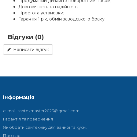
Продуманий дизайн з поворотним носом;
Довговічність та надійність;
Простота установки;
Гарантія 1 рік, обмін заводського браку.
Відгуки (0)
Написати відгук
Інформація
e-mail: santexmaster2023@gmail.com
Гарантія та повернення
Як обрати сантехніку для ванної та кухні.
Про нас