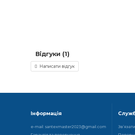
Відгуки (1)
Написати відгук
Інформація
Служб
e-mail: santexmaster2023@gmail.com
Зв’язат
Гарантія та повернення
Поверн