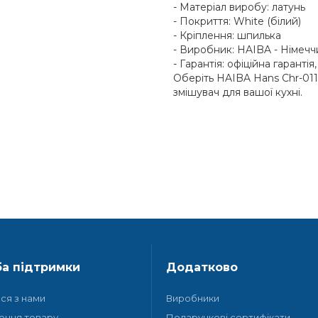
- Матеріал виробу: латунь
- Покриття: White (білий)
- Кріплення: шпилька
- Виробник: HAIBA - Німеч
- Гарантія: офіційна гаранті
Оберіть HAIBA Hans Chr-011
змішувач для вашої кухні.
а підтримки
Додатково
ися з нами
Виробники
ення товару
Подарункові сертифікати