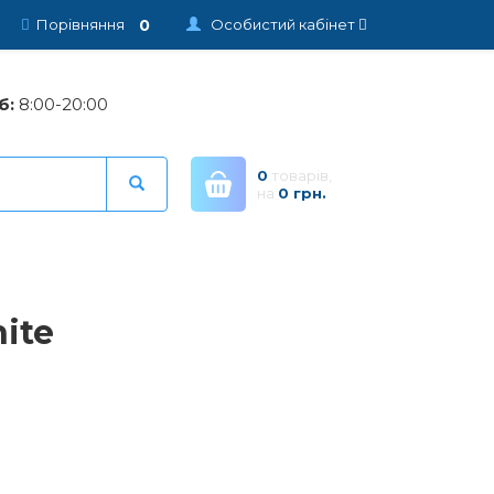
0
Порівняння
Особистий кабінет
б:
8:00-20:00
0
товарів,
на
0 грн.
ite