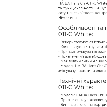
HAIBA Hans Chr-011-G White 
та функціональності. Змішу
латуні високої якості, контр
Німеччини.
Особливості та 
011-G White:
- Використовуються іспансь
- Комплектується гнучким п
- Принцип змішування води
- Призначений для вбудова
- Має довгий литий ніс, що
- Модель HAIBA Hans Chr-01
змішувачу чистоти та елеган
Технічні характ
011-G White:
- Модель: HAIBA Hans Chr-0
- Призначення установки: ку
- Вигляд включення: картр