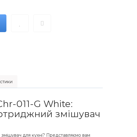
стики
hr-011-G White:
ртриджний змішувач
 змішувач для кухні? Представляємо вам