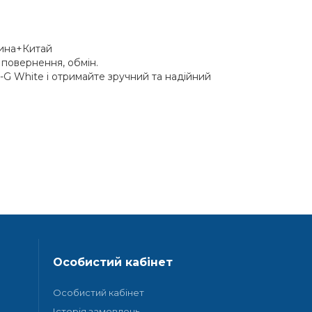
чина+Китай
я, повернення, обмін.
-G White і отримайте зручний та надійний
Особистий кабінет
Особистий кабінет
Історія замовлень