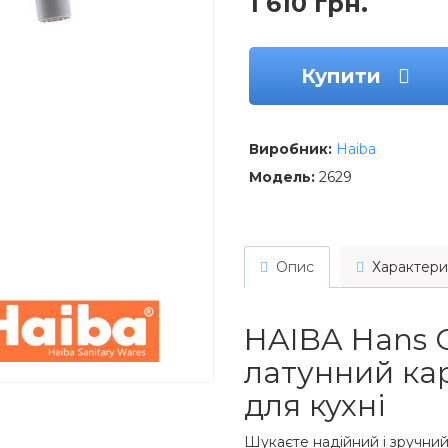
1 610 грн.
Купити
Виробник:
Haiba
Модель:
2629
Опис
Характери
HAIBA Hans C
латунний ка
для кухні
Шукаєте надійний і зручний