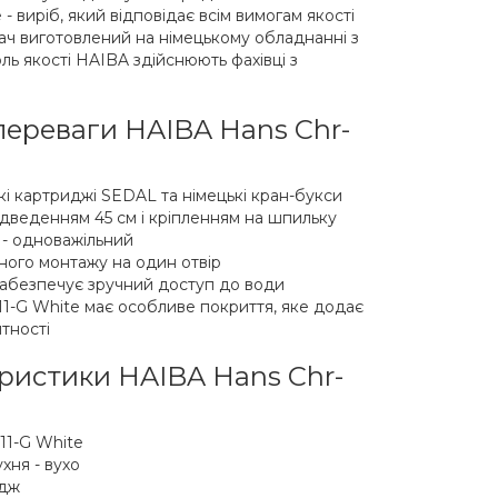
- виріб, який відповідає всім вимогам якості
вач виготовлений на німецькому обладнанні з
оль якості HAIBA здійснюють фахівці з
переваги HAIBA Hans Chr-
кі картриджі SEDAL та німецькі кран-букси
ідведенням 45 см і кріпленням на шпильку
 - одноважільний
ного монтажу на один отвір
 забезпечує зручний доступ до води
1-G White має особливе покриття, яке додає
тності
еристики HAIBA Hans Chr-
11-G White
хня - вухо
идж