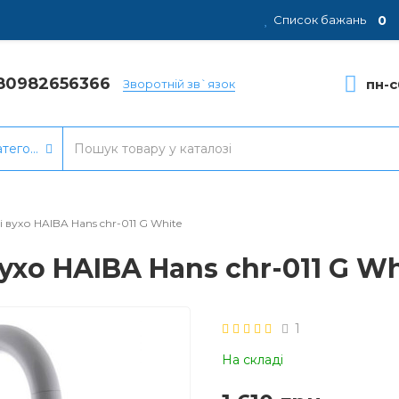
0
Список бажань
80982656366
пн-с
Зворотній зв`язок
атегорії
 вухо HAIBA Hans chr-011 G White
ухо HAIBA Hans chr-011 G Wh
1
На складі