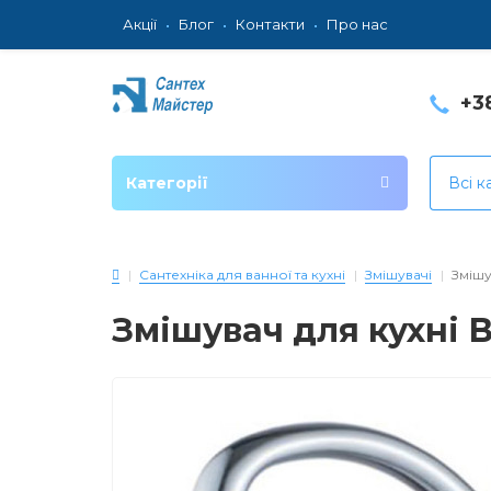
Акції
Блог
Контакти
Про нас
+3
Категорії
Всі к
Сантехніка для ванної та кухні
Змішувачі
Змішу
Змішувач для кухні В