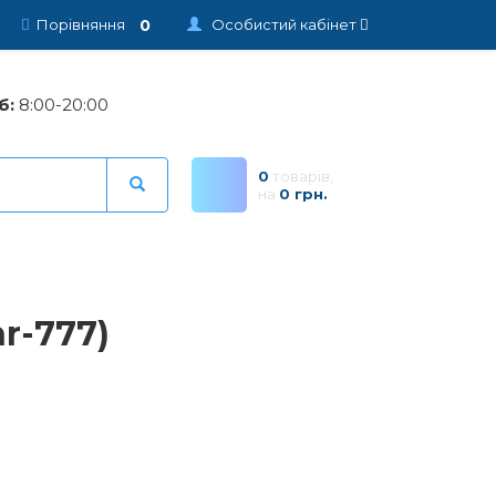
0
Порівняння
Особистий кабінет
б:
8:00-20:00
0
товарів,
на
0 грн.
r-777)