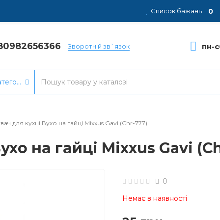
0
Список бажань
80982656366
пн-с
Зворотній зв`язок
атегорії
вач для кухні Вухо на гайці Mixxus Gavi (Chr-777)
ухо на гайці Mixxus Gavi (Ch
0
Немає в наявності