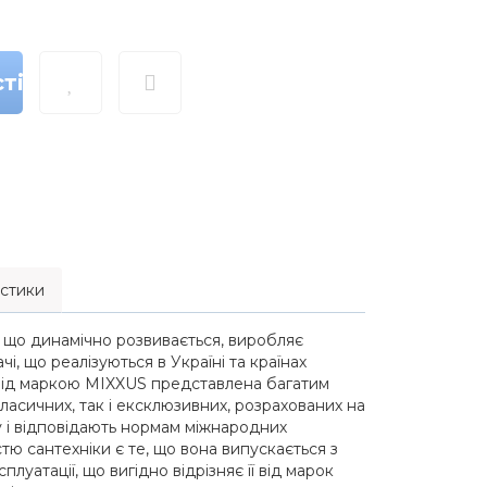
ті
стики
 що динамічно розвивається, виробляє
і, що реалізуються в Україні та країнах
 під маркою MIXXUS представлена багатим
асичних, так і ексклюзивних, розрахованих на
у і відповідають нормам міжнародних
стю сантехніки є те, що вона випускається з
луатації, що вигідно відрізняє її від марок