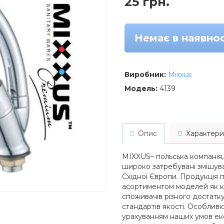
25 грн.
Немає в наявнос
Виробник:
Mixxus
Модель:
4139
Опис
Характери
MIXXUS– польська компанія,
широко затребувані змішувач
Східної Європи. Продукція
асортиментом моделей як кл
споживачів різного достатк
стандартів якості. Особливі
урахуванням наших умов експ