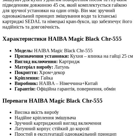
підведенням довжиною 45 см, який комплектується гайкою
для зручної установки на один отвір. Він має зручний
одноважільний принцип змішування води та іспанські
картриджі SEDAL та німецькі кран-букси, що забезпечує його
надійність та довговічність.
Характеристики HAIBA Magic Black Chr-555
Модель:
HAIBA Magic Black Chr-555
Призначення установки:
Кухня – ялинка на гайці 25 см
Вигляд включення:
Картридж
Матеріал виробу:
Латунь
Покриття:
Хром+декор
Кріплення:
Гайка
Виробник:
HAIBA – Німеччина+Китай
Гарантія:
Офіційна гарантія, повернення, обмін
Переваги HAIBA Magic Black Chr-555
Висока якість виробу
Надійне кріплення змішувача
Зручний картриджний вигляд включення
Латунний корпус стійкий до корозії
Простий в експлуатації одноважільний принцип