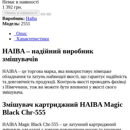
Немає в наявності
1 392 грн.
Немає в наявності
Виробник:
Haiba
Модель:
2551
Опис
Характеристики
HAIBA – надійний виробник
змішувачів
HAIBA – це торгова марка, яка використовує німецьке
обладнання та латунь найвищої якості, що гарантує надійність
та довговічність продукції. Контроль якості проводять фахівці
з Німеччини, тож ви можете бути впевнені у якості свого
змішувача.
Змішувач картриджний HAIBA Magic
Black Chr-555
HAIBA Magic Black Chr-555 – це латунний картриджний
змішувач для кухні з довгим поворотним носом та гнучким