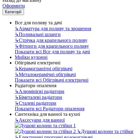
Назад до магазину
Оформити
Категорії
Все для поливу та дачі
↳
Арматура для поливу та зрошення
↳
Поливальні шланги
↳
Стрічка для крапельного поливу
↳
Фітинги для крапельного поливу
Показати всі Все для поливу та дачі
Мийки кухонні
Обігрівачі електричні
↳
Керамогранітні обігрівачі
↳
Металокерамічні обігрівачі
Показати всі Обігрівачі електричні
Радіатори опалення
↳
Алюмінієві радіатори
↳
Біметалеві радіатори
↳
Сталеві радіатори
Показати всі Радіатори опалення
Сантехніка для ванної та кухні
↳
Аксесуари для ванної
↳
Душові колони та стійки
↳
Електричні проточні водонагрівачі