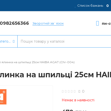
0
Список бажань
80982656366
пн-с
Зворотній зв`язок
атегорії
і ялинка на шпильці 25см HAIBA AGAT (Chr-004)
ялинка на шпильці 25см HAI
0
Немає в наявності