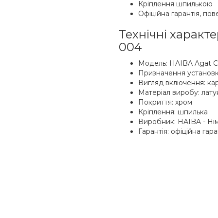
Кріплення шпилькою
Офіційна гарантія, по
Технічні характ
004
Модель: HAIBA Agat C
Призначення установки
Вигляд включення: ка
Матеріал виробу: лату
Покриття: хром
Кріплення: шпилька
Виробник: HAIBA - Ні
Гарантія: офіційна гар