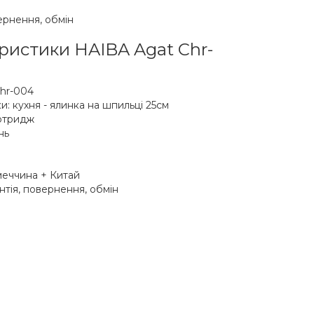
вернення, обмін
еристики HAIBA Agat Chr-
hr-004
: кухня - ялинка на шпильці 25см
ртридж
нь
меччина + Китай
антія, повернення, обмін