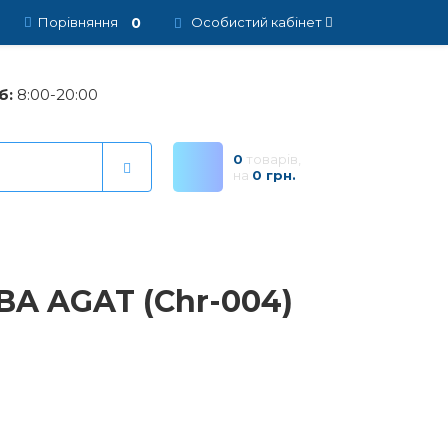
0
Порівняння
Особистий кабінет
б:
8:00-20:00
0
товарів,
на
0 грн.
BA AGAT (Chr-004)