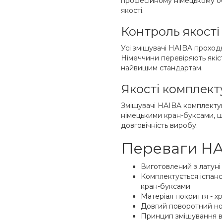
професійному німецькому о
якості.
Контроль якості
Усі змішувачі HAIBA проходя
Німеччини перевіряють якіс
найвищим стандартам.
Якості комплек
Змішувачі HAIBA комплекту
німецькими кран-буксами, щ
довговічність виробу.
Переваги HA
Виготовлений з латуні
Комплектується іспан
кран-буксами
Матеріал покриття - х
Довгий поворотний но
Принцип змішування в