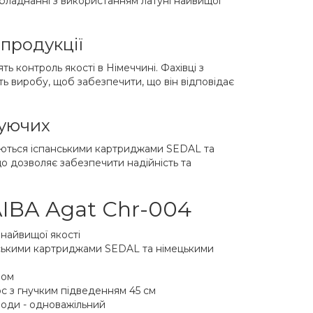
бладнанні з використанням латуні найвищої
 продукції
ть контроль якості в Німеччині. Фахівці з
ть виробу, щоб забезпечити, що він відповідає
туючих
ються іспанськими картриджами SEDAL та
о дозволяє забезпечити надійність та
IBA Agat Chr-004
 найвищої якості
ськими картриджами SEDAL та німецькими
ром
с з гнучким підведенням 45 см
оди - одноважільний