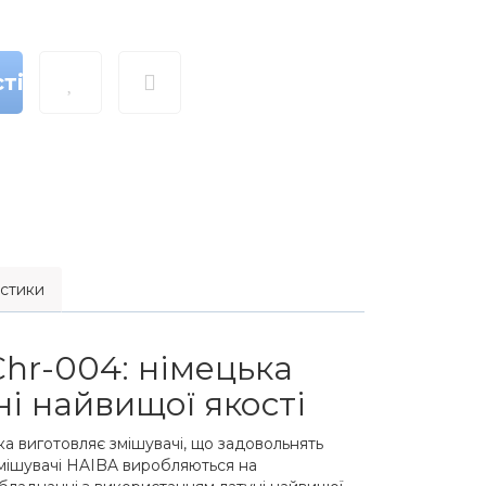
ті
стики
hr-004: німецька
ні найвищої якості
ка виготовляє змішувачі, що задовольнять
 змішувачі HAIBA виробляються на