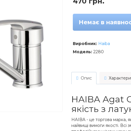
470 грн.
Немає в наявнос
Виробник:
Haiba
Модель:
2280
Опис
Характери
HAIBA Agat C
якість з лату
HAIBA - це торгова марка, я
найвищі вимоги якості. Всі