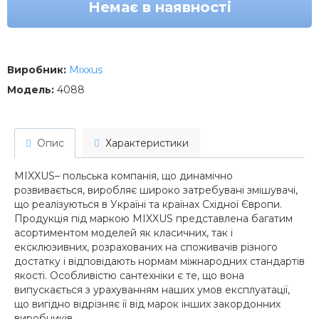
Немає в наявності
Виробник:
Mixxus
Модель:
4088
Опис
Характеристики
MIXXUS– польська компанія, що динамічно
розвивається, виробляє широко затребувані змішувачі,
що реалізуються в Україні та країнах Східної Європи.
Продукція під маркою MIXXUS представлена багатим
асортиментом моделей як класичних, так і
ексклюзивних, розрахованих на споживачів різного
достатку і відповідають нормам міжнародних стандартів
якості. Особливістю сантехніки є те, що вона
випускається з урахуванням наших умов експлуатації,
що вигідно відрізняє її від марок інших закордонних
виробників.