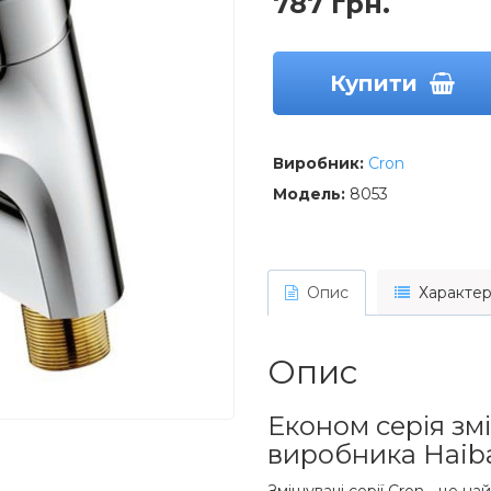
787 грн.
Купити
Виробник:
Cron
Модель:
8053
Опис
Характер
Опис
Економ серія змі
виробника Haib