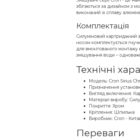
Змішувачі серії Cron - це н
збігаються за дизайном з м
виконаний зі сплаву алюміні
Комплектація
Силуміновий картриджний з
носом комплектується гнуч
для вмонтованого монтажу н
змішування води – одноважі
Технічні хар
Модель: Cron Sirius Ch
Призначення установк
Вигляд включення: К
Матеріал виробу: Силу
Покриття: Хром
Кріплення: Шпилька
Виробник: Cron - Кита
Переваги