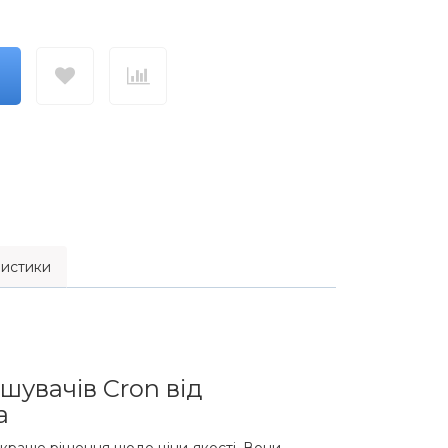
истики
шувачів Cron від
a