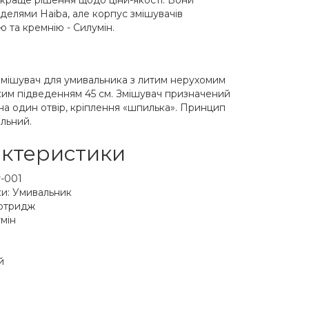
айкраще рішення щодо ціни-якості. Вони
оделями Haiba, але корпус змішувачів
ю та кремнію - Силумін.
мішувач для умивальника з литим нерухомим
ким підведенням 45 см. Змішувач призначений
а один отвір, кріплення «шпилька». Принцип
льний.
актеристики
r-001
и: Умивальник
артридж
мін
й