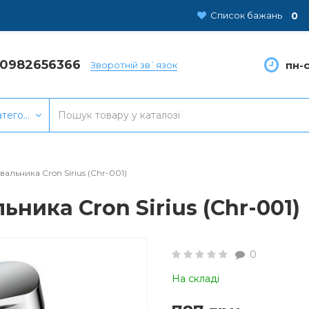
0
Список бажань
80982656366
пн-с
Зворотній зв`язок
атегорії
альника Cron Sirius (Chr-001)
ника Cron Sirius (Chr-001)
0
На складі