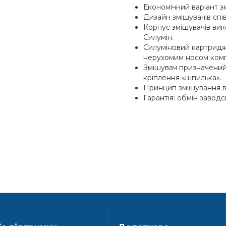
Економічний варіант з
Дизайн змішувачів спі
Корпус змішувачів вик
Силумін.
Силуміновий картридж
нерухомим носом комп
Змішувач призначений
кріплення «шпилька».
Принцип змішування в
Гарантія: обмін заводс