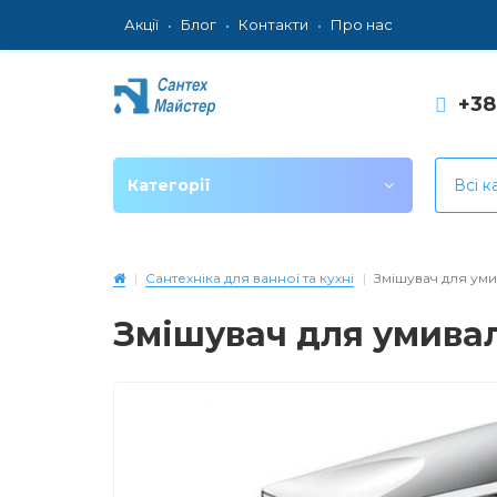
Акції
Блог
Контакти
Про нас
+3
Категорії
Всі к
Сантехніка для ванної та кухні
Змішувач для умив
Змішувач для умиваль