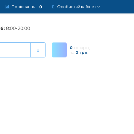
0
Порівняння
Особистий кабінет
б:
8:00-20:00
0
товарів,
на
0 грн.