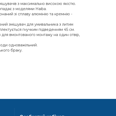
мішувачів з максимально високою якістю.
впадає з моделями Haiba.
онаний зі сплаву алюмінію та кремнію -
ний змішувач для умивальника з литим
лектується гнучким підведенням 45 см.
 для вмонтованого монтажу на один отвір,
оди одноважільний.
ького браку.