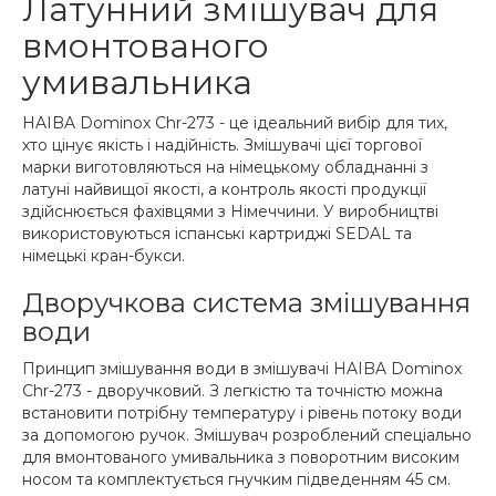
Латунний змішувач для
вмонтованого
умивальника
HAIBA Dominox Chr-273 - це ідеальний вибір для тих,
хто цінує якість і надійність. Змішувачі цієї торгової
марки виготовляються на німецькому обладнанні з
латуні найвищої якості, а контроль якості продукції
здійснюється фахівцями з Німеччини. У виробництві
використовуються іспанські картриджі SEDAL та
німецькі кран-букси.
Дворучкова система змішування
води
Принцип змішування води в змішувачі HAIBA Dominox
Chr-273 - дворучковий. З легкістю та точністю можна
встановити потрібну температуру і рівень потоку води
за допомогою ручок. Змішувач розроблений спеціально
для вмонтованого умивальника з поворотним високим
носом та комплектується гнучким підведенням 45 см.