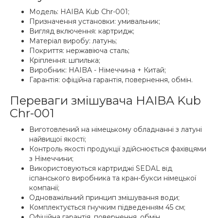
Модель: HAIBA Kub Chr-001;
Призначення установки: умивальник;
Вигляд включення: картридж;
Матеріал виробу: латунь;
Покриття: нержавіюча сталь;
Кріплення: шпилька;
Виробник: HAIBA - Німеччина + Китай;
Гарантія: офіційна гарантія, повернення, обмін.
Переваги змішувача HAIBA Kub
Chr-001
Виготовлений на німецькому обладнанні з латуні
найвищої якості;
Контроль якості продукції здійснюється фахівцями
з Німеччини;
Використовуються картриджі SEDAL від
іспанського виробника та кран-букси німецької
компанії;
Одноважільний принцип змішування води;
Комплектується гнучким підведенням 45 см;
Офіційна гарантія, повернення, обмін.