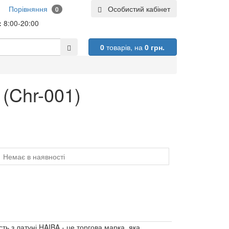
Порівняння
Особистий кабінет
0
:
8:00-20:00
0
товарів,
на
0 грн.
(Chr-001)
Немає в наявності
ть з латуні HAIBA - це торгова марка, яка