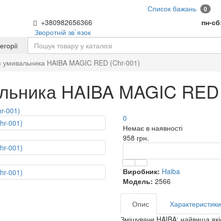
Список бажань
0
+380982656366
пн-сб
Зворотній зв`язок
тегорії
я умивальника HAIBA MAGIC RED (Chr-001)
льника HAIBA MAGIC RED 
0
Немає в наявності
958 грн.
Виробник:
Haiba
Модель:
2566
Опис
Характеристики
Змішувачи HAIBA: найвища якіс