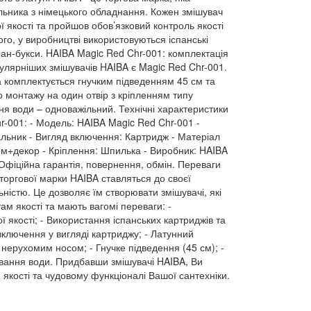
льника з німецького обладнання. Кожен змішувач
ї якості та пройшов обов’язковий контроль якості
ого, у виробництві використовуються іспанські
ран-букси. HAIBA Magic Red Chr-001: комплектація
улярніших змішувачів HAIBA є Magic Red Chr-001.
 комплектується гнучким підведенням 45 см та
 монтажу на один отвір з кріпленням типу
я води – одноважільний. Технічні характеристики
-001: - Модель: HAIBA Magic Red Chr-001 -
льник - Вигляд включення: Картридж - Матеріал
ом+декор - Кріплення: Шпилька - Виробник: HAIBA
 Офіційна гарантія, повернення, обмін. Переваги
торгової марки HAIBA ставляться до своєї
ьністю. Це дозволяє їм створювати змішувачі, які
ам якості та мають вагомі переваги: -
 якості; - Використання іспанських картриджів та
 включення у вигляді картриджу; - Латунний
нерухомим носом; - Гнучке підведення (45 см); -
вання води. Придбавши змішувачі HAIBA, Ви
 якості та чудовому функціоналі Вашої сантехніки.