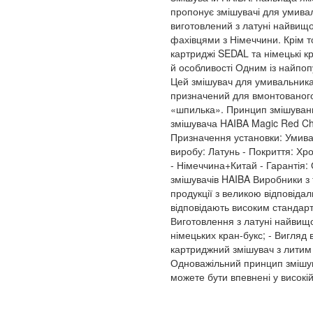
пропонує змішувачі для умива
виготовлений з латуні найвищо
фахівцями з Німеччини. Крім т
картриджі SEDAL та німецькі к
й особливості Одним із найпоп
Цей змішувач для умивальника
призначений для вмонтованого
«шпилька». Принцип змішуванн
змішувача HAIBA Magic Red Chr
Призначення установки: Умива
виробу: Латунь - Покриття: Хр
- Німеччина+Китай - Гарантія:
змішувачів HAIBA Виробники з 
продукції з великою відповідал
відповідають високим стандарт
Виготовлення з латуні найвищої
німецьких кран-букс; - Вигляд
картриджний змішувач з литим 
Одноважільний принцип змішу
можете бути впевнені у високій