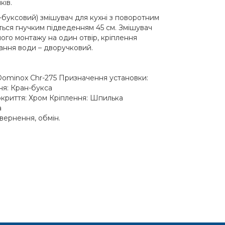
ків.
буксовий) змішувач для кухні з поворотним
ься гнучким підведенням 45 см. Змішувач
го монтажу на один отвір, кріплення
ання води – дворучковий.
ominox Chr-275 Призначення установки:
ня: Кран-букса
окриття: Хром Кріплення: Шпилька
а
овернення, обмін.