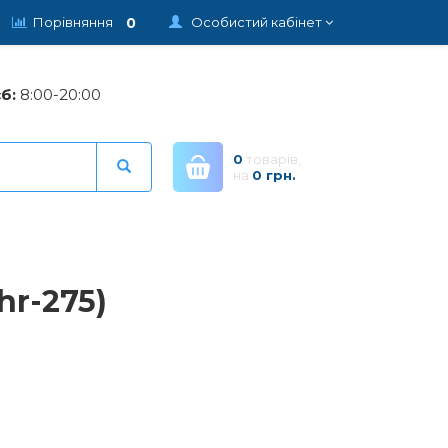
0
Порівняння
Особистий кабінет
б:
8:00-20:00
0
товарів,
на
0 грн.
hr-275)