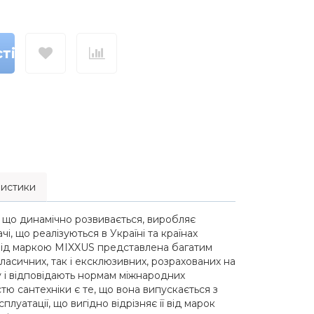
ті
истики
 що динамічно розвивається, виробляє
і, що реалізуються в Україні та країнах
 під маркою MIXXUS представлена багатим
асичних, так і ексклюзивних, розрахованих на
у і відповідають нормам міжнародних
стю сантехніки є те, що вона випускається з
луатації, що вигідно відрізняє її від марок