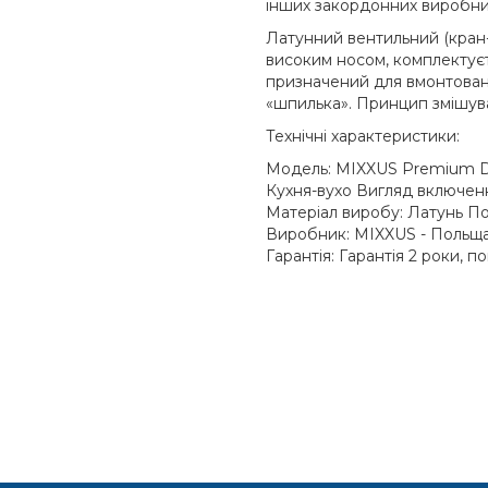
інших закордонних виробни
Латунний вентильний (кран-
високим носом, комплектуєт
призначений для вмонтовано
«шпилька». Принцип змішув
Технічні характеристики:
Модель: MIXXUS Premium D
Кухня-вухо Вигляд включен
Матеріал виробу: Латунь П
Виробник: MIXXUS - Польщ
Гарантія: Гарантія 2 роки, п