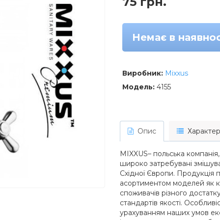
75 грн.
Немає в наявнос
Виробник:
Mixxus
Модель:
4155
Опис
Характер
MIXXUS– польська компанія,
широко затребувані змішувач
Східної Європи. Продукція
асортиментом моделей як кл
споживачів різного достатк
стандартів якості. Особливі
урахуванням наших умов експ