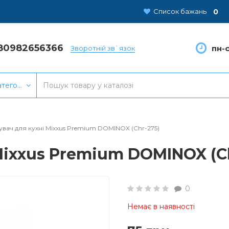
0
Список бажань
80982656366
пн-с
Зворотній зв`язок
атегорії
увач для кухні Mixxus Premium DOMINOX (Chr-275)
Mixxus Premium DOMINOX (C
0
Немає в наявності