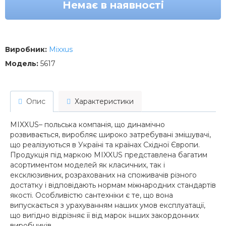
Немає в наявності
Виробник:
Mixxus
Модель:
5617
Опис
Характеристики
MIXXUS– польська компанія, що динамічно
розвивається, виробляє широко затребувані змішувачі,
що реалізуються в Україні та країнах Східної Європи.
Продукція під маркою MIXXUS представлена багатим
асортиментом моделей як класичних, так і
ексклюзивних, розрахованих на споживачів різного
достатку і відповідають нормам міжнародних стандартів
якості. Особливістю сантехніки є те, що вона
випускається з урахуванням наших умов експлуатації,
що вигідно відрізняє її від марок інших закордонних
виробників.