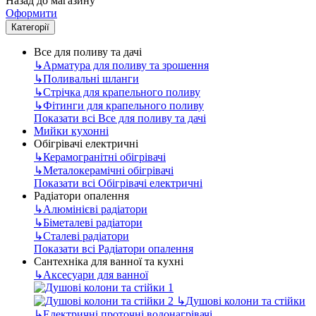
Назад до магазину
Оформити
Категорії
Все для поливу та дачі
↳
Арматура для поливу та зрошення
↳
Поливальні шланги
↳
Стрічка для крапельного поливу
↳
Фітинги для крапельного поливу
Показати всі Все для поливу та дачі
Мийки кухонні
Обігрівачі електричні
↳
Керамогранітні обігрівачі
↳
Металокерамічні обігрівачі
Показати всі Обігрівачі електричні
Радіатори опалення
↳
Алюмінієві радіатори
↳
Біметалеві радіатори
↳
Сталеві радіатори
Показати всі Радіатори опалення
Сантехніка для ванної та кухні
↳
Аксесуари для ванної
↳
Душові колони та стійки
↳
Електричні проточні водонагрівачі