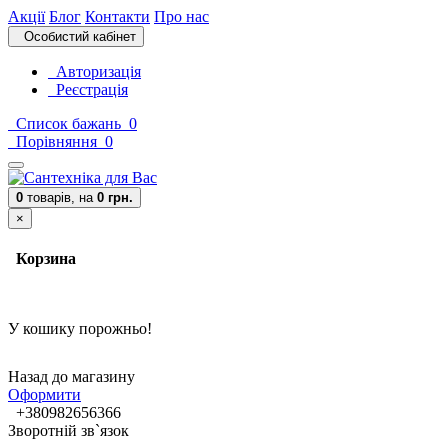
Акції
Блог
Контакти
Про нас
Особистий кабінет
Авторизація
Реєстрація
Список бажань
0
Порівняння
0
0
товарів,
на
0 грн.
×
Корзина
У кошику порожньо!
Назад до магазину
Оформити
+380982656366
Зворотній зв`язок