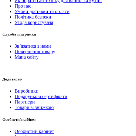
Як обрати сантехніку для ванної та кухні.
Про нас
Умови доставки та оплати
Політика безпеки
Угода користувача
Служба підтримки
Зв’язатися з нами
Повернення товару
Мапа сайту
Додатково
Виробники
Подарункові сертифікати
Партнери
Товари зі знижкою
Особистий кабінет
Особистий кабінет