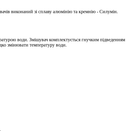
увачів виконаний зі сплаву алюмінію та кремнію - Силумін.
ературою води. Змішувач комплектується гнучким підведенням
дко змінювати температуру води.