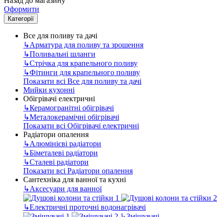
Назад до магазину
Оформити
Категорії
Все для поливу та дачі
↳
Арматура для поливу та зрошення
↳
Поливальні шланги
↳
Стрічка для крапельного поливу
↳
Фітинги для крапельного поливу
Показати всі Все для поливу та дачі
Мийки кухонні
Обігрівачі електричні
↳
Керамогранітні обігрівачі
↳
Металокерамічні обігрівачі
Показати всі Обігрівачі електричні
Радіатори опалення
↳
Алюмінієві радіатори
↳
Біметалеві радіатори
↳
Сталеві радіатори
Показати всі Радіатори опалення
Сантехніка для ванної та кухні
↳
Аксесуари для ванної
↳
Електричні проточні водонагрівачі
↳
Змішувачі