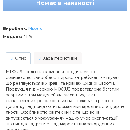
Немає в наявності
Виробник:
Mixxus
Модель:
4129
Опис
Характеристики
MIXXUS– польська компанія, що динамічно
розвивається, виробляє широко затребувані змішувачі,
що реалізуються в Україні та країнах Східної Європи.
Продукція під маркою MIXXUS представлена багатим
асортиментом моделей як класичних, так і
ексклюзивних, розрахованих на споживачів різного
достатку і відповідають нормам міжнародних стандартів
якості. Особливістю сантехніки є те, що вона
випускається з урахуванням наших умов експлуатації,
що вигідно відрізняє її від марок інших закордонних
виробників.