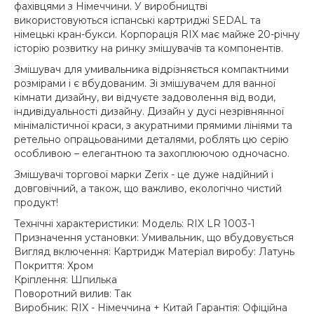
фахівцями з Німеччини. У виробництві
використовуються іспанські картриджі SEDAL та
німецькі кран-букси. Корпорація RIX має майже 20-річну
історію розвитку на ринку змішувачів та компонентів.
Змішувач для умивальника відрізняється компактними
розмірами і є вбудованим. Зі змішувачем для ванної
кімнати дизайну, ви відчуєте задоволення від води,
індивідуальності дизайну. Дизайн у дусі незрівнянної
мінімалістичної краси, з акуратними прямими лініями та
ретельно опрацьованими деталями, роблять цю серію
особливою – елегантною та захоплюючою одночасно.
Змішувачі торгової марки Zerix - це дуже надійний і
довговічний, а також, що важливо, екологічно чистий
продукт!
Технічні характеристики: Модель: RIX LR 1003-1
Призначення установки: Умивальник, що вбудовується
Вигляд включення: Картридж Матеріал виробу: Латунь
Покриття: Хром
Кріплення: Шпилька
Поворотний вилив: Так
Виробник: RIX - Німеччина + Китай Гарантія: Офіційна