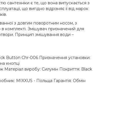
стю сантехніки є те, що вона випускається з
луатації, що вигідно відрізняє її від марок
ків.
ванної з довгим поворотним носом, з
 в комплекті. Змішувач призначений для
отвори. Принцип змішування води –
ck Button Chr-006 Призначення установки:
на кнопці
 Матеріал виробу: Силумін Покриття: Black
обник: MIXXUS - Польща Гарантія: Обмін