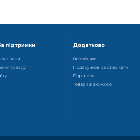
а підтримки
Додатково
ися з нами
Виробники
ення товару
Подарункові сертифікати
йту
Партнери
Товари зі знижкою