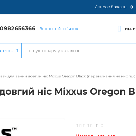
0
Список бажань
80982656366
пн-с
Зворотній зв`язок
атегорії
вач для ванни довгий ніс Mixxus Oregon Black (перемикання на кнопці)
довгий ніс Mixxus Oregon 
0