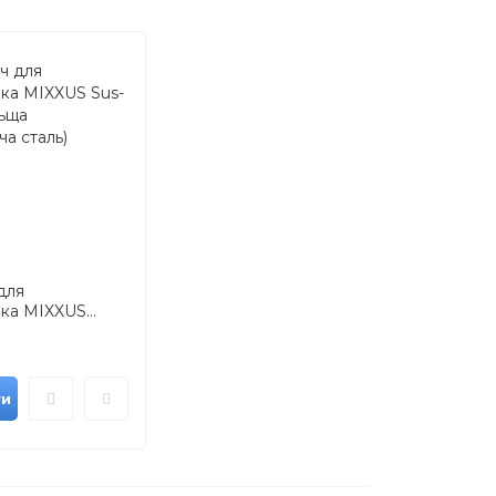
для
ка MIXXUS...
ти