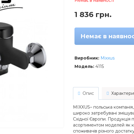
Немає в наявності
1 836 грн.
Немає в наявнос
Виробник:
Mixxus
Модель:
4115
Опис
Характери
MIXXUS– польська компанія,
широко затребувані змішувач
Східної Європи. Продукція
асортиментом моделей як кл
споживачів різного достатк