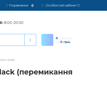
0
Порівняння
Особистий кабінет
б:
8:00-20:00
0
товарів,
на
0 грн.
 (Chr-006)
Black (перемикання