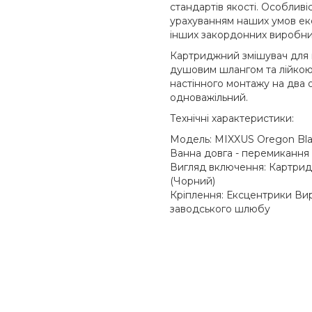
стандартів якості. Особливі
урахуванням наших умов експ
інших закордонних виробни
Картриджний змішувач для 
душовим шлангом та лійкою
настінного монтажу на два 
одноважільний.
Технічні характеристики:
Модель: MIXXUS Oregon Bla
Ванна довга - перемикання 
Вигляд включення: Картридж
(Чорний)
Кріплення: Ексцентрики Вир
заводського шлюбу