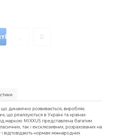
ті
стики
 що динамічно розвивається, виробляє
і, що реалізуються в Україні та країнах
 під маркою MIXXUS представлена багатим
асичних, так і ексклюзивних, розрахованих на
у і відповідають нормам міжнародних