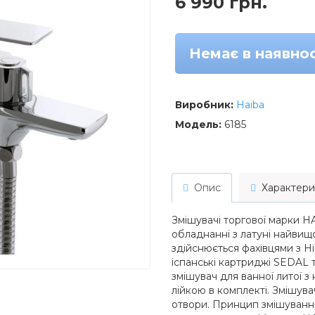
6 990 грн.
Немає в наявнос
Виробник:
Haiba
Модель:
6185
Опис
Характери
Змішувачі торгової марки H
обладнанні з латуні найвищо
здійснюється фахівцями з Н
іспанські картриджі SEDAL 
змішувач для ванної литої 
лійкою в комплекті. Змішув
отвори. Принцип змішування