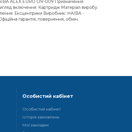
HAIBA ALEX EURO Chr-009 Призначення
Вигляд включення: Картридж Матеріал виробу:
плення: Ексцентрики Виробник: HAIBA -
фіційна гарантія, повернення, обмін.
Особистий кабінет
Особистий кабінет
Історія замовлень
Мої закладки