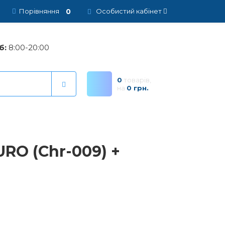
0
Порівняння
Особистий кабінет
б:
8:00-20:00
0
товарів,
на
0 грн.
RO (Chr-009) +