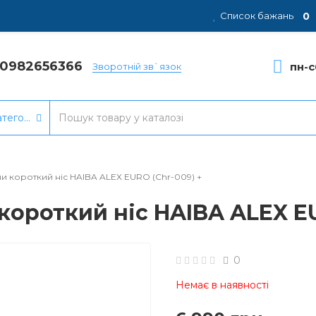
0
Список бажань
80982656366
пн-с
Зворотній зв`язок
атегорії
ни короткий ніс HAIBA ALEX EURO (Chr-009) +
короткий ніс HAIBA ALEX EU
0
Немає в наявності