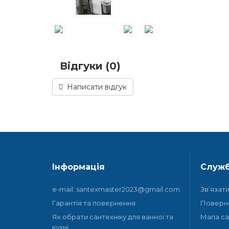
Відгуки (0)
Написати відгук
Інформація
Служб
e-mail: santexmaster2023@gmail.com
Зв’язат
Гарантія та повернення
Поверн
Як обрати сантехніку для ванної та
Мапа са
кухні.