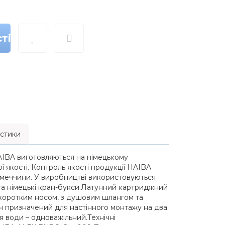
ті
стики
AIBA виготовляються на німецькому
ї якості. Контроль якості продукції HAIBA
імеччини. У виробництві використовуються
та німецькі кран-букси.Латунний картриджний
з коротким носом, з душовим шлангом та
ач призначений для настінного монтажу на два
 води – одноважільний.Технічні