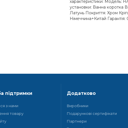
характеристики: Модель: 
установки: Ванна коротка 
Латунь Покриття: Хром Крі
Німеччина+Китай Гарантія: О
а підтримки
Додатково
ися з нами
Виробники
ення товару
Подарункові сертифікати
йту
Партнери