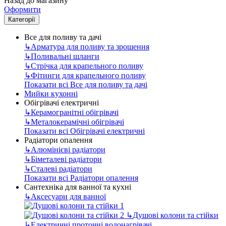
Назад до магазину
Оформити
Категорії
Все для поливу та дачі
↳
Арматура для поливу та зрошення
↳
Поливальні шланги
↳
Стрічка для крапельного поливу
↳
Фітинги для крапельного поливу
Показати всі Все для поливу та дачі
Мийки кухонні
Обігрівачі електричні
↳
Керамогранітні обігрівачі
↳
Металокерамічні обігрівачі
Показати всі Обігрівачі електричні
Радіатори опалення
↳
Алюмінієві радіатори
↳
Біметалеві радіатори
↳
Сталеві радіатори
Показати всі Радіатори опалення
Сантехніка для ванної та кухні
↳
Аксесуари для ванної
↳
Душові колони та стійки
↳
Електричні проточні водонагрівачі