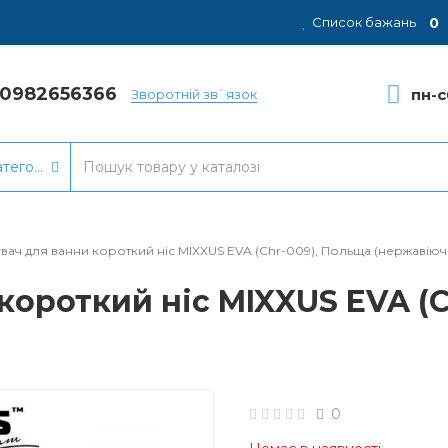
0
Список бажань
80982656366
пн-с
Зворотній зв`язок
атегорії
вач для ванни короткий ніс MIXXUS EVA (Chr-009), Польща (нержавіюча
короткий ніс MIXXUS EVA (
0