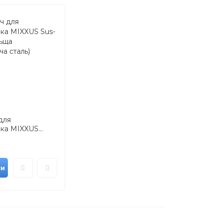
для
ка MIXXUS...
ти