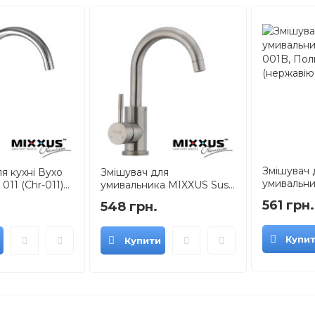
Змішувач 
я кухні Вухо
Змішувач для
умивальни
11 (Chr-011)...
умивальника MIXXUS Sus...
561 грн.
548 грн.
Купи
Купити