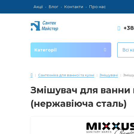
Акції
Блог
Контакти
Про нас
+3
Категорії
Всі к
Сантехніка для ванної та кухні
Змішувачі
Змішу
Змішувач для ванни 
(нержавіюча сталь)