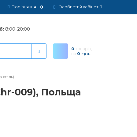
0
Порівняння
Особистий кабінет
б:
8:00-20:00
0
товарів,
на
0 грн.
 сталь)
Chr-009), Польща