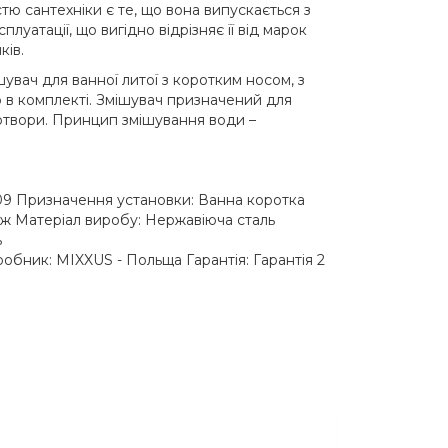
стю сантехніки є те, що вона випускається з
луатації, що вигідно відрізняє її від марок
ків.
вач для ванної литої з коротким носом, з
 в комплекті. Змішувач призначений для
отвори. Принцип змішування води –
9 Призначення установки: Ванна коротка
ж Матеріал виробу: Нержавіюча сталь
ь
обник: MIXXUS - Польща Гарантія: Гарантія 2