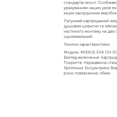
стандартів якості. Особливі
урахуванням наших умов експ
інших закордонних виробни
Латунний картриджний змішу
душовим шлангом та лійкою
настінного монтажу на два 
одноважільний.
Технічні характеристики:
Модель: MIXXUS EVA Chr-00
Вигляд включення: Картрид
Покриття: Нержавіюча стал
Кріплення: Ексцентрики Вир
роки, повернення, обмін.