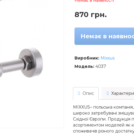
Немає в наявності
870 грн.
Немає в наявнос
Виробник:
Mixxus
Модель:
4037
Опис
Характери
MIXXUS– польська компанія,
широко затребувані змішувач
Східної Європи. Продукція
асортиментом моделей як кл
споживачів різного достатк