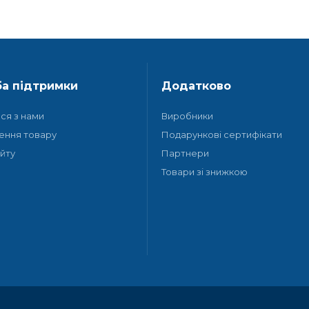
а підтримки
Додатково
ися з нами
Виробники
ення товару
Подарункові сертифікати
йту
Партнери
Товари зі знижкою