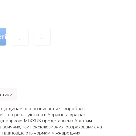
ті
стики
 що динамічно розвивається, виробляє
і, що реалізуються в Україні та країнах
 під маркою MIXXUS представлена багатим
асичних, так і ексклюзивних, розрахованих на
у і відповідають нормам міжнародних