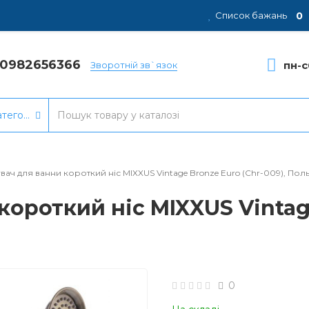
0
Список бажань
80982656366
пн-с
Зворотній зв`язок
атегорії
вач для ванни короткий ніс MIXXUS Vintage Bronze Euro (Chr-009), Пол
ороткий ніс MIXXUS Vintage
0