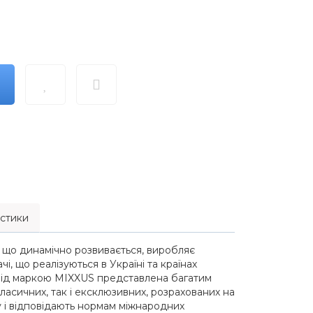
стики
 що динамічно розвивається, виробляє
і, що реалізуються в Україні та країнах
 під маркою MIXXUS представлена багатим
асичних, так і ексклюзивних, розрахованих на
у і відповідають нормам міжнародних