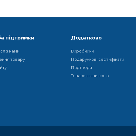
а підтримки
Додатково
ися з нами
Виробники
ення товару
Подарункові сертифікати
йту
Партнери
Товари зі знижкою