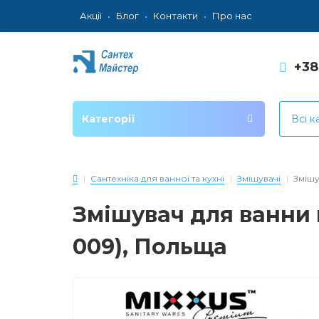
Акції
Блог
Контакти
Про нас
+3
Категорії
Всі к
Сантехніка для ванної та кухні
Змішувачі
Змішу
Змішувач для ванни к
009), Польща