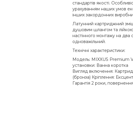
стандартів якості. Особливі
урахуванням наших умов експ
інших закордонних виробни
Латунний картриджний змішу
душовим шлангом та лійкою
настінного монтажу на два 
одноважільний.
Технічні характеристики:
Модель: MIXXUS Premium V
установки: Ванна коротка
Вигляд включення: Картрид
(бронза) Кріплення: Ексцен
Гарантія 2 роки, повернення