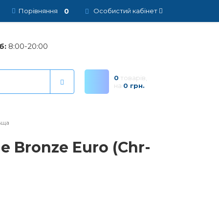
0
Порівняння
Особистий кабінет
б:
8:00-20:00
0
товарів,
на
0 грн.
ьща
 Bronze Euro (Chr-