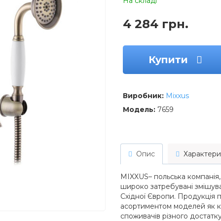
На складі
4 284 грн.
Купити
Виробник:
Mixxus
Модель:
7659
Опис
Характери
MIXXUS– польська компанія,
широко затребувані змішувач
Східної Європи. Продукція
асортиментом моделей як кл
споживачів різного достатк