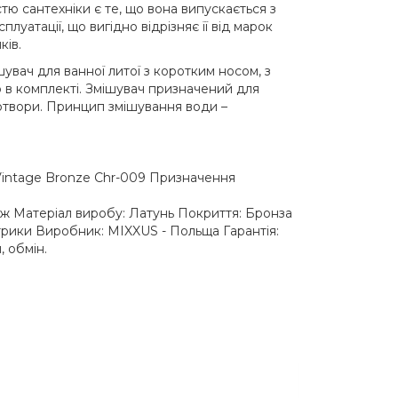
стю сантехніки є те, що вона випускається з
луатації, що вигідно відрізняє її від марок
ків.
вач для ванної литої з коротким носом, з
 в комплекті. Змішувач призначений для
отвори. Принцип змішування води –
intage Bronze Chr-009 Призначення
ж Матеріал виробу: Латунь Покриття: Бронза
трики Виробник: MIXXUS - Польща Гарантія:
, обмін.