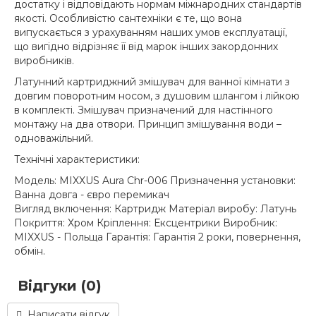
достатку і відповідають нормам міжнародних стандартів
якості. Особливістю сантехніки є те, що вона
випускається з урахуванням наших умов експлуатації,
що вигідно відрізняє її від марок інших закордонних
виробників.
Латунний картриджний змішувач для ванної кімнати з
довгим поворотним носом, з душовим шлангом і лійкою
в комплекті. Змішувач призначений для настінного
монтажу на два отвори. Принцип змішування води –
одноважільний.
Технічні характеристики:
Модель: MIXXUS Aura Chr-006 Призначення установки:
Ванна довга - євро перемикач
Вигляд включення: Картридж Матеріал виробу: Латунь
Покриття: Хром Кріплення: Ексцентрики Виробник:
MIXXUS - Польща Гарантія: Гарантія 2 роки, повернення,
обмін.
Відгуки (0)
Написати відгук