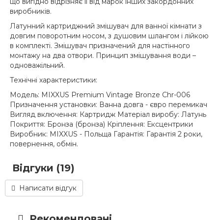
що вигідно відрізняє її від марок інших закордонних
виробників.
Латунний картриджний змішувач для ванної кімнати з
довгим поворотним носом, з душовим шлангом і лійкою
в комплекті. Змішувач призначений для настінного
монтажу на два отвори. Принцип змішування води –
одноважільний.
Технічні характеристики:
Модель: MIXXUS Premium Vintage Bronze Chr-006
Призначення установки: Ванна довга - євро перемикач
Вигляд включення: Картридж Матеріал виробу: Латунь
Покриття: Бронза (бронза) Кріплення: Ексцентрики
Виробник: MIXXUS - Польща Гарантія: Гарантія 2 роки,
повернення, обмін.
Відгуки (19)
Написати відгук
Рекомендовані