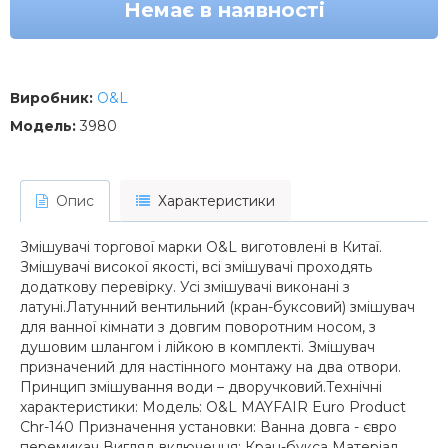
Немає в наявності
Виробник:
O&L
Модель:
3980
Опис
Характеристики
Змішувачі торгової марки O&L виготовлені в Китаї.
Змішувачі високої якості, всі змішувачі проходять
додаткову перевірку. Усі змішувачі виконані з
латуні.Латунний вентильний (кран-буксовий) змішувач
для ванної кімнати з довгим поворотним носом, з
душовим шлангом і лійкою в комплекті. Змішувач
призначений для настінного монтажу на два отвори.
Принцип змішування води – дворучковий.Технічні
характеристики: Модель: O&L MAYFAIR Euro Product
Chr-140 Призначення установки: Ванна довга - євро
перемикач Вигляд включення: Кран-букса Матеріал