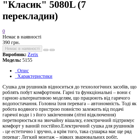
"Класик" 5080L (7
перекладин)
0
Немає в наявності
390 грн.
Немає в наявності
Виробник:
Zerix
Модель:
5155
Опис
Характеристики
Сушка для рушників відноситься до технологічних засобів, що
роблять побут комфортним. Гарні та функціональні – вони є
гарною альтернативою моделям, що працюють від гарячого
водопостачання. Головна їхня перевага – автономність. Тоді як
робота водяного пристрою повністю залежить від подачі
гарячої води і з його закінченням (літні відключення)
перетворюється на звичайну вішалку, електричний підтримує
комфорт у ванній постійно.Електричний сушка для рушників
- це естетично і зручно, а крім того, така сушарка має ще ряд
переваг: Легкий монтаж – ніяких зварювальних робіт,