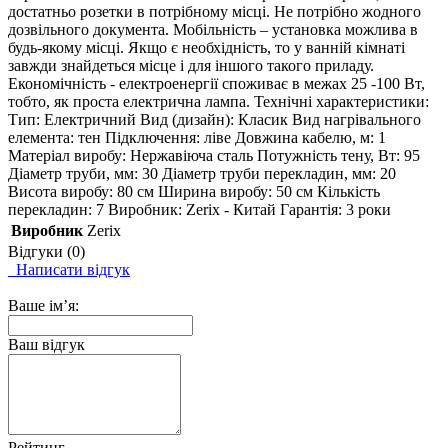
достатньо розетки в потрібному місці. Не потрібно жодного
дозвільного документа. Мобільність – установка можлива в
будь-якому місці. Якщо є необхідність, то у ванній кімнаті
завжди знайдеться місце і для іншого такого приладу.
Економічність - електроенергії споживає в межах 25 -100 Вт,
тобто, як проста електрична лампа. Технічні характеристики:
Тип: Електричний Вид (дизайн): Класик Вид нагрівального
елемента: тен Підключення: ліве Довжина кабелю, м: 1
Матеріал виробу: Нержавіюча сталь Потужність тену, Вт: 95
Діаметр труби, мм: 30 Діаметр труби перекладин, мм: 20
Висота виробу: 80 см Ширина виробу: 50 см Кількість
перекладин: 7 Виробник: Zerix - Китай Гарантія: 3 роки
Виробник
Zerix
Відгуки (0)
Написати відгук
Ваше ім’я:
Ваш відгук
Рейтинг