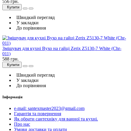
556 грн.
Купити
Швидкий перегляд
У закладки
До порівняння
Змішувач для кухні Вухо на гайці Zerix Z5130-7 White (Chr-
011)
588 грн.
Купити
Швидкий перегляд
У закладки
До порівняння
Інформація
e-mail: santexmaster2023@gmail.com
Гарантія та повернення
Як обрати сантехніку для ванної та кухні.
Про нас
Умови доставки та оплати