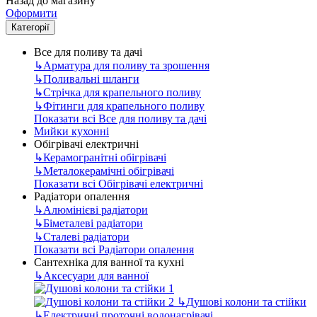
Назад до магазину
Оформити
Категорії
Все для поливу та дачі
↳
Арматура для поливу та зрошення
↳
Поливальні шланги
↳
Стрічка для крапельного поливу
↳
Фітинги для крапельного поливу
Показати всі Все для поливу та дачі
Мийки кухонні
Обігрівачі електричні
↳
Керамогранітні обігрівачі
↳
Металокерамічні обігрівачі
Показати всі Обігрівачі електричні
Радіатори опалення
↳
Алюмінієві радіатори
↳
Біметалеві радіатори
↳
Сталеві радіатори
Показати всі Радіатори опалення
Сантехніка для ванної та кухні
↳
Аксесуари для ванної
↳
Душові колони та стійки
↳
Електричні проточні водонагрівачі